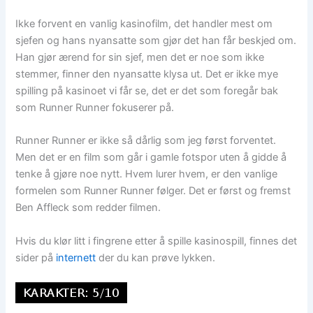
Ikke forvent en vanlig kasinofilm, det handler mest om
sjefen og hans nyansatte som gjør det han får beskjed om.
Han gjør ærend for sin sjef, men det er noe som ikke
stemmer, finner den nyansatte klysa ut. Det er ikke mye
spilling på kasinoet vi får se, det er det som foregår bak
som Runner Runner fokuserer på.
Runner Runner er ikke så dårlig som jeg først forventet.
Men det er en film som går i gamle fotspor uten å gidde å
tenke å gjøre noe nytt. Hvem lurer hvem, er den vanlige
formelen som Runner Runner følger. Det er først og fremst
Ben Affleck som redder filmen.
Hvis du klør litt i fingrene etter å spille kasinospill, finnes det
sider på
internett
der du kan prøve lykken.