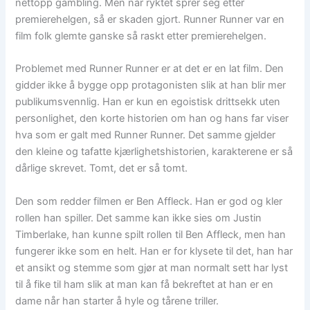
nettopp gambling. Men når ryktet sprer seg etter
premierehelgen, så er skaden gjort. Runner Runner var en
film folk glemte ganske så raskt etter premierehelgen.
Problemet med Runner Runner er at det er en lat film. Den
gidder ikke å bygge opp protagonisten slik at han blir mer
publikumsvennlig. Han er kun en egoistisk drittsekk uten
personlighet, den korte historien om han og hans far viser
hva som er galt med Runner Runner. Det samme gjelder
den kleine og tafatte kjærlighetshistorien, karakterene er så
dårlige skrevet. Tomt, det er så tomt.
Den som redder filmen er Ben Affleck. Han er god og kler
rollen han spiller. Det samme kan ikke sies om Justin
Timberlake, han kunne spilt rollen til Ben Affleck, men han
fungerer ikke som en helt. Han er for klysete til det, han har
et ansikt og stemme som gjør at man normalt sett har lyst
til å fike til ham slik at man kan få bekreftet at han er en
dame når han starter å hyle og tårene triller.