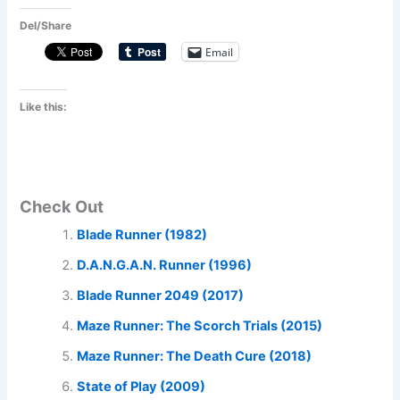
Del/Share
Email
Like this:
Check Out
Blade Runner (1982)
D.A.N.G.A.N. Runner (1996)
Blade Runner 2049 (2017)
Maze Runner: The Scorch Trials (2015)
Maze Runner: The Death Cure (2018)
State of Play (2009)