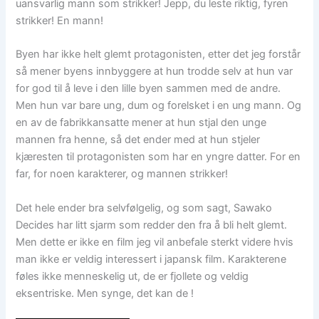
uansvarlig mann som strikker! Jepp, du leste riktig, fyren
strikker! En mann!
Byen har ikke helt glemt protagonisten, etter det jeg forstår
så mener byens innbyggere at hun trodde selv at hun var
for god til å leve i den lille byen sammen med de andre.
Men hun var bare ung, dum og forelsket i en ung mann. Og
en av de fabrikkansatte mener at hun stjal den unge
mannen fra henne, så det ender med at hun stjeler
kjæresten til protagonisten som har en yngre datter. For en
far, for noen karakterer, og mannen strikker!
Det hele ender bra selvfølgelig, og som sagt, Sawako
Decides har litt sjarm som redder den fra å bli helt glemt.
Men dette er ikke en film jeg vil anbefale sterkt videre hvis
man ikke er veldig interessert i japansk film. Karakterene
føles ikke menneskelig ut, de er fjollete og veldig
eksentriske. Men synge, det kan de !