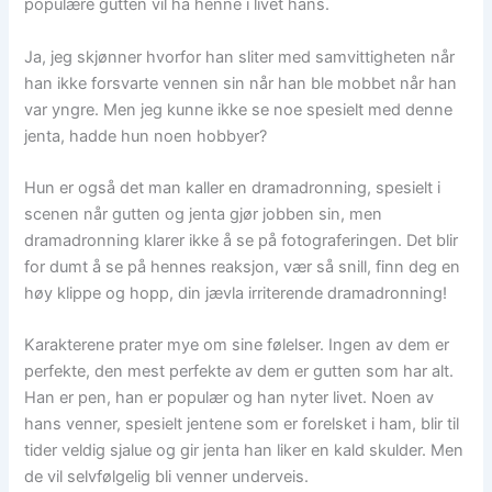
populære gutten vil ha henne i livet hans.
Ja, jeg skjønner hvorfor han sliter med samvittigheten når
han ikke forsvarte vennen sin når han ble mobbet når han
var yngre. Men jeg kunne ikke se noe spesielt med denne
jenta, hadde hun noen hobbyer?
Hun er også det man kaller en dramadronning, spesielt i
scenen når gutten og jenta gjør jobben sin, men
dramadronning klarer ikke å se på fotograferingen. Det blir
for dumt å se på hennes reaksjon, vær så snill, finn deg en
høy klippe og hopp, din jævla irriterende dramadronning!
Karakterene prater mye om sine følelser. Ingen av dem er
perfekte, den mest perfekte av dem er gutten som har alt.
Han er pen, han er populær og han nyter livet. Noen av
hans venner, spesielt jentene som er forelsket i ham, blir til
tider veldig sjalue og gir jenta han liker en kald skulder. Men
de vil selvfølgelig bli venner underveis.