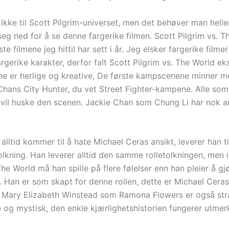
ikke til Scott Pilgrim-universet, men det behøver man helle
eg ned for å se denne fargerike filmen. Scott Pilgrim vs. T
te filmene jeg hittil har sett i år. Jeg elsker fargerike film
gerike karakter, derfor falt Scott Pilgrim vs. The World eks
 er herlige og kreative, De første kampscenene minner m
 Chans City Hunter, du vet Street Fighter-kampene. Alle som
 vil huske den scenen. Jackie Chan som Chung Li har nok 
alltid kommer til å hate Michael Ceras ansikt, leverer han ti
olkning. Han leverer alltid den samme rolletolkningen, men 
The World må han spille på flere følelser enn han pleier å gj
a. Han er som skapt for denne rollen, dette er Michael Ceras
 Mary Elizabeth Winstead som Ramona Flowers er også strå
 og mystisk, den enkle kjærlighetshistorien fungerer utmer