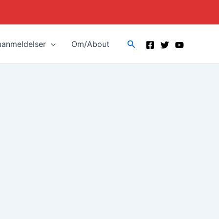
Search
manmeldelser
Om/About