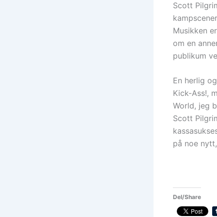
Scott Pilgri
kampscener o
Musikken er
om en annen
publikum ve
En herlig og
Kick-Ass!, m
World, jeg b
Scott Pilgr
kassasukses
på noe nytt,
Del/Share