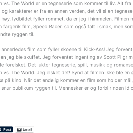
m vs. The World er en tegneserie som kommer til liv. Alt fra k
g karakterer er fra en annen verden, det vil si en tegneser
 høy, lydbildet fyller rommet, da er jeg i himmelen. Filmen
 fargerik film, Speed Racer, som også falt i smak, men so
ndte ryggen til.
 annerledes film som fyller skoene til Kick-Ass! Jeg forven
en jeg ble skuffet. Jeg forventet ingenting av Scott Pilgrim
le forelsket. Det lukter tegneserie, spill, musikk og romanse
im vs. The World. Jeg elsket det! Synd at filmen ikke ble e
s på kino. Når det endelig kommer en film som holder mål
 snur publikum ryggen til. Mennesker er og forblir noen idio
Email