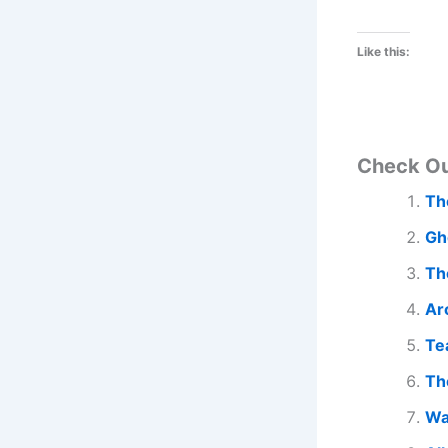
Like this:
Check O
Th
Gh
Th
Ar
Te
Th
Wa