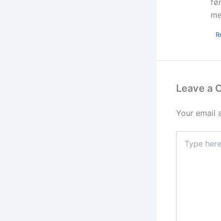
fø
me
R
Leave a
Your email 
Type
here..