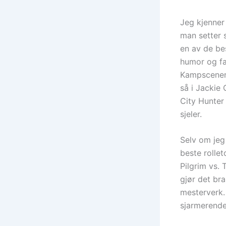
Jeg kjenner 
man setter s
en av de bes
humor og far
Kampscenene
så i Jackie
City Hunter
sjeler.
Selv om jeg 
beste rollet
Pilgrim vs. 
gjør det br
mesterverk.
sjarmerende