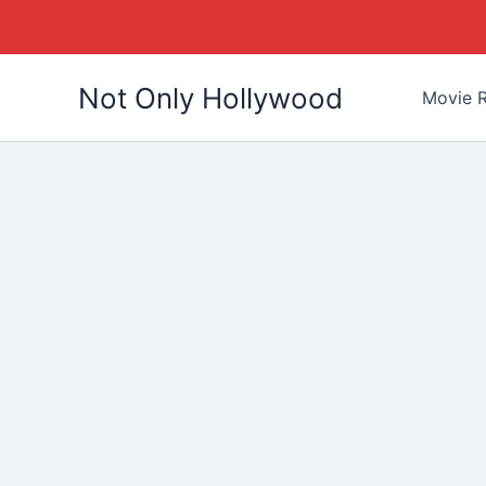
Skip
Not Only Hollywood
to
Movie R
content