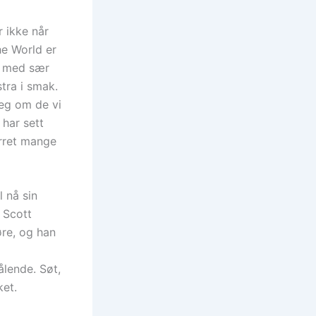
r ikke når
he World er
er med sær
tra i smak.
eg om de vi
 har sett
arret mange
l nå sin
i Scott
øre, og han
lende. Søt,
ket.