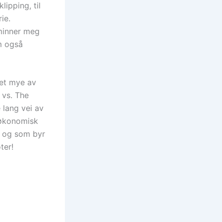
lipping, til
ie.
 minner meg
m også
tet mye av
 vs. The
 lang vei av
n økonomisk
, og som byr
ter!