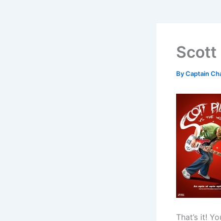
Scott
By
Captain Ch
That’s it! Y