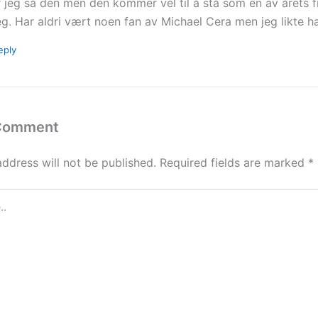
r jeg så den men den kommer vel til å stå som en av årets f
g. Har aldri vært noen fan av Michael Cera men jeg likte ha
eply
 Comment
address will not be published.
Required fields are marked
*