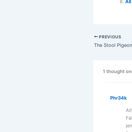
Al
PREVIOUS
The Stool Pigeon
1 thought on
Phr34k
Al
Fa
je