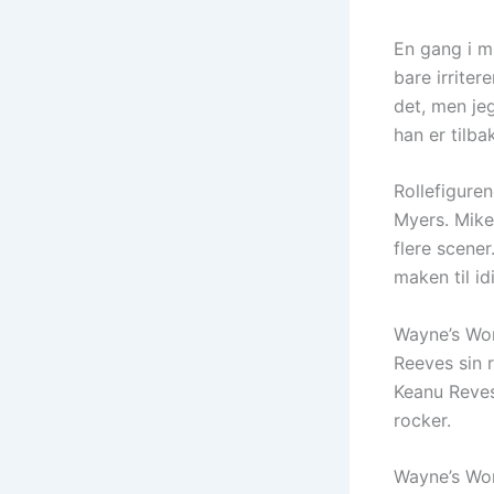
En gang i m
bare irrite
det, men je
han er tilb
Rollefigure
Myers. Mike 
flere scener
maken til id
Wayne’s Worl
Reeves sin 
Keanu Reves 
rocker.
Wayne’s Wor