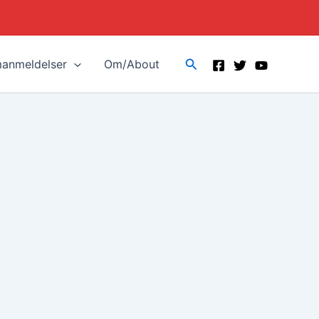
Search
manmeldelser
Om/About