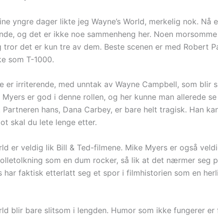
ine yngre dager likte jeg Wayne’s World, merkelig nok. Nå e
rende, og det er ikke noe sammenheng her. Noen morsomme
g tror det er kun tre av dem. Beste scenen er med Robert Pa
ake som T-1000.
ne er irriterende, med unntak av Wayne Campbell, som blir s
Myers er god i denne rollen, og her kunne man allerede se D
. Partneren hans, Dana Carbey, er bare helt tragisk. Han kan 
iot skal du lete lenge etter.
d er veldig lik Bill & Ted-filmene. Mike Myers er også veldi
rolletolkning som en dum rocker, så lik at det nærmer seg p
har faktisk etterlatt seg et spor i filmhistorien som en he
ld blir bare slitsom i lengden. Humor som ikke fungerer er 