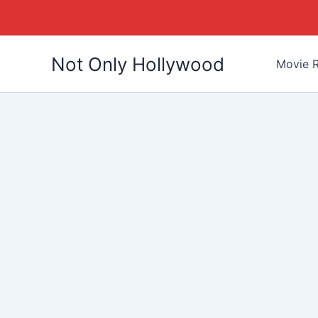
Skip
Not Only Hollywood
to
Movie R
content