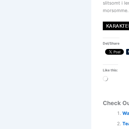
slitsomt i l
morsomme.
Del/Share
Like this:
Loading…
Check O
Wa
Te