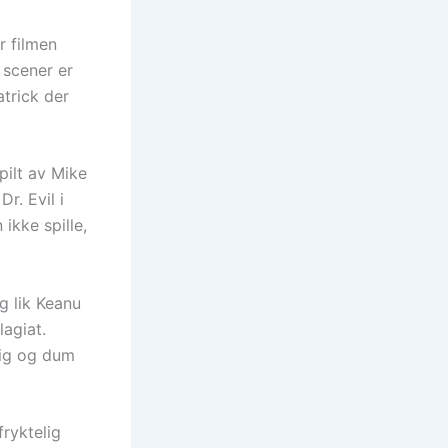
r filmen
 scener er
trick der
pilt av Mike
r. Evil i
ikke spille,
g lik Keanu
lagiat.
rlig og dum
fryktelig