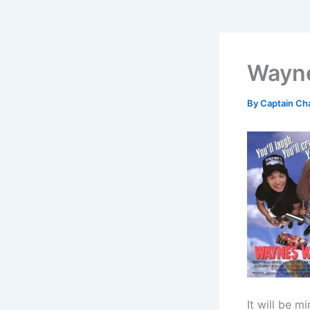
Wayne
By
Captain Ch
It will be mi