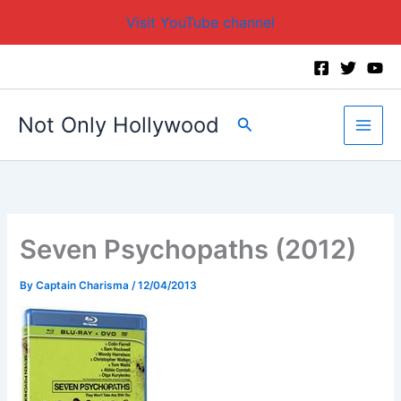
Visit YouTube channel
Skip
to
content
Not Only Hollywood
Search
Seven Psychopaths (2012)
By
Captain Charisma
/
12/04/2013