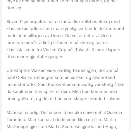
mye av den samme tonen som In Bruges hadde, og det
liker jeg!
Seven Psychopaths har en fantastisk rollebesetning med
klasseskuespillere som man tydelig ser hadde det morsomt
under innspillingen av filmen. Du vet at dette vil bli en
morsom tur når vi tidlig i filmen er på kino og ser en
klassisk scene fra Violent Cop når Takeshi Kitano klapper
til en mann gjentatte ganger.
Christopher Walken viser endelig tenner igjen, det var på
tide! Colin Farrell er god som en usikker og alkoholisert
manusforfatter. Sam Rockwell er som vanlig vanskelig å like
da karakteren han spiller er dum. Men han kommer med
noen gullkorn, og det er han som skaper fremdrift i filmen.
Manuset er artig. Det er som å besøke universet til Quentin
Tarantino. Man kan si at dette er en film i en film. Martin
McDonagh gjør som Martin Scorsese gjorde med Hugo,