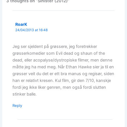
3 thoughts on “Sinister (2012)”
RoarK
24/04/2013 at 16:48
Jeg ser sjeldent på grøssere, jeg foretrekker
grøsserkomedier som Evil dead og shaun of the
dead, eller acopalyse/dystropiske filmer, men denne
måtte jeg ha med meg. Når Ethan Hawke sier ja til en
grøsser veit du det er ett bra manus og regisør, siden
han er relativt kresen. Kul film, gir den 7/10, kanskje
fordi jeg ikke liker genren, men også fordi slutten
stinker balle.
Reply