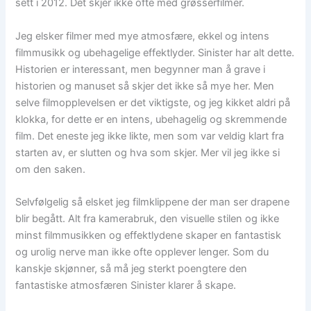
sett i 2012. Det skjer ikke ofte med grøsserfilmer.
Jeg elsker filmer med mye atmosfære, ekkel og intens
filmmusikk og ubehagelige effektlyder. Sinister har alt dette.
Historien er interessant, men begynner man å grave i
historien og manuset så skjer det ikke så mye her. Men
selve filmopplevelsen er det viktigste, og jeg kikket aldri på
klokka, for dette er en intens, ubehagelig og skremmende
film. Det eneste jeg ikke likte, men som var veldig klart fra
starten av, er slutten og hva som skjer. Mer vil jeg ikke si
om den saken.
Selvfølgelig så elsket jeg filmklippene der man ser drapene
blir begått. Alt fra kamerabruk, den visuelle stilen og ikke
minst filmmusikken og effektlydene skaper en fantastisk
og urolig nerve man ikke ofte opplever lenger. Som du
kanskje skjønner, så må jeg sterkt poengtere den
fantastiske atmosfæren Sinister klarer å skape.