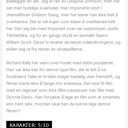
ødelegger en del. Jeg er fan av Dwayne Johnson, men her
ser man tydelige svakheter. Han imponerte stort i
dramafilmen Gridiron Gang, men her klarer han ikke helt å
overbevise. Det er vel ingen som klarer å overbevise helt
her. Den jeg ble mest imponert over var surpompen Justin
Timberlake, og for en gangs skyld en lavmælt Seann
William Scott. Disse to leverer de beste rolletolkningene, og
skiller seg ut fra resten av skuespillerne.
Richard Kelly tok vann over hodet med dette prosjektet.
Han var ikke klar for denne type film, det er lett å se.
Southland Tales er til tider meget kjedelig uten fremdrift, og
filmen klarte ikke å fange min interesse. Det oser B-film
med en regissør som ikke tålte suksessen han fikk med
Donnie Darko. Han forsøker å lage en film som er smartere
enn ham selv, hvordan skal han da kunne lage denne
filmen?