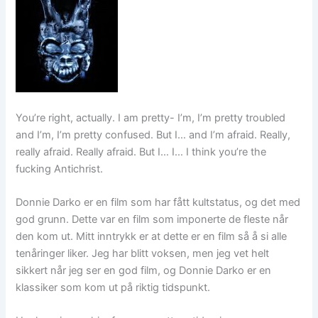
You’re right, actually. I am pretty- I’m, I’m pretty troubled
and I’m, I’m pretty confused. But I… and I’m afraid. Really,
really afraid. Really afraid. But I… I… I think you’re the
fucking Antichrist.
Donnie Darko er en film som har fått kultstatus, og det med
god grunn. Dette var en film som imponerte de fleste når
den kom ut. Mitt inntrykk er at dette er en film så å si alle
tenåringer liker. Jeg har blitt voksen, men jeg vet helt
sikkert når jeg ser en god film, og Donnie Darko er en
klassiker som kom ut på riktig tidspunkt.