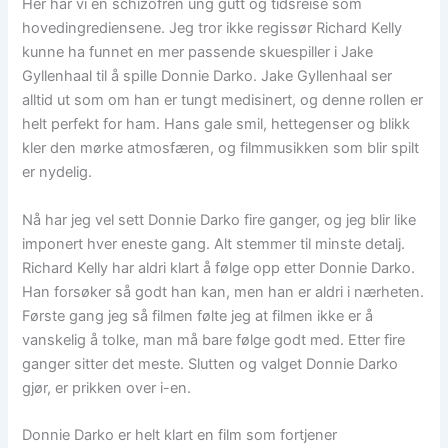
Her har vi en schizofren ung gutt og tidsreise som
hovedingrediensene. Jeg tror ikke regissør Richard Kelly
kunne ha funnet en mer passende skuespiller i Jake
Gyllenhaal til å spille Donnie Darko. Jake Gyllenhaal ser
alltid ut som om han er tungt medisinert, og denne rollen er
helt perfekt for ham. Hans gale smil, hettegenser og blikk
kler den mørke atmosfæren, og filmmusikken som blir spilt
er nydelig.
Nå har jeg vel sett Donnie Darko fire ganger, og jeg blir like
imponert hver eneste gang. Alt stemmer til minste detalj.
Richard Kelly har aldri klart å følge opp etter Donnie Darko.
Han forsøker så godt han kan, men han er aldri i nærheten.
Første gang jeg så filmen følte jeg at filmen ikke er å
vanskelig å tolke, man må bare følge godt med. Etter fire
ganger sitter det meste. Slutten og valget Donnie Darko
gjør, er prikken over i-en.
Donnie Darko er helt klart en film som fortjener