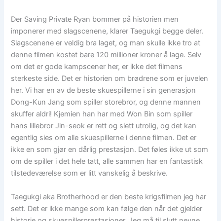
Der Saving Private Ryan bommer på historien men
imponerer med slagscenene, klarer Taegukgi begge deler.
Slagscenene er veldig bra laget, og man skulle ikke tro at
denne filmen kostet bare 120 millioner kroner å lage. Selv
om det er gode kampscener her, er ikke det filmens
sterkeste side. Det er historien om brødrene som er juvelen
her. Vi har en av de beste skuespillerne i sin generasjon
Dong-Kun Jang som spiller storebror, og denne mannen
skuffer aldri! Kjemien han har med Won Bin som spiller
hans lillebror Jin-seok er rett og slett utrolig, og det kan
egentlig sies om alle skuespillerne i denne filmen. Det er
ikke en som gjør en dårlig prestasjon. Det føles ikke ut som
om de spiller i det hele tatt, alle sammen har en fantastisk
tilstedeværelse som er litt vanskelig å beskrive.
Taegukgi aka Brotherhood er den beste krigsfilmen jeg har
sett. Det er ikke mange som kan følge den når det gjelder
historie og skuespillerprestasjoner. Jeg må til slutt nevne