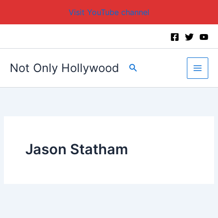
Visit YouTube channel
Skip
to
content
Not Only Hollywood
Search
Jason Statham