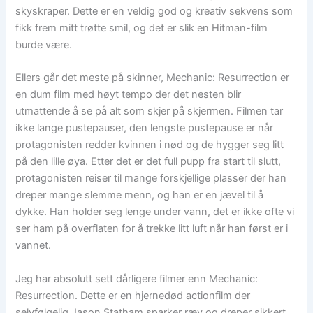
skyskraper. Dette er en veldig god og kreativ sekvens som
fikk frem mitt trøtte smil, og det er slik en Hitman-film
burde være.
Ellers går det meste på skinner, Mechanic: Resurrection er
en dum film med høyt tempo der det nesten blir
utmattende å se på alt som skjer på skjermen. Filmen tar
ikke lange pustepauser, den lengste pustepause er når
protagonisten redder kvinnen i nød og de hygger seg litt
på den lille øya. Etter det er det full pupp fra start til slutt,
protagonisten reiser til mange forskjellige plasser der han
dreper mange slemme menn, og han er en jævel til å
dykke. Han holder seg lenge under vann, det er ikke ofte vi
ser ham på overflaten for å trekke litt luft når han først er i
vannet.
Jeg har absolutt sett dårligere filmer enn Mechanic:
Resurrection. Dette er en hjernedød actionfilm der
selvfølgelig Jason Statham sparker ræv og dreper sikkert