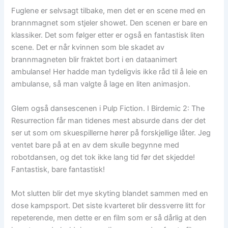
Fuglene er selvsagt tilbake, men det er en scene med en
brannmagnet som stjeler showet. Den scenen er bare en
klassiker. Det som følger etter er også en fantastisk liten
scene. Det er når kvinnen som ble skadet av
brannmagneten blir fraktet bort i en dataanimert
ambulanse! Her hadde man tydeligvis ikke råd til å leie en
ambulanse, så man valgte å lage en liten animasjon.
Glem også dansescenen i Pulp Fiction. I Birdemic 2: The
Resurrection får man tidenes mest absurde dans der det
ser ut som om skuespillerne hører på forskjellige låter. Jeg
ventet bare på at en av dem skulle begynne med
robotdansen, og det tok ikke lang tid før det skjedde!
Fantastisk, bare fantastisk!
Mot slutten blir det mye skyting blandet sammen med en
dose kampsport. Det siste kvarteret blir dessverre litt for
repeterende, men dette er en film som er så dårlig at den