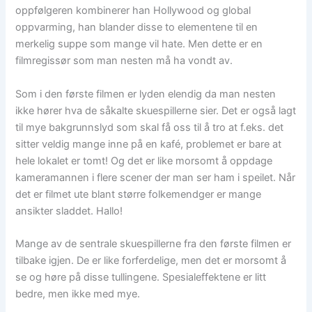
oppfølgeren kombinerer han Hollywood og global
oppvarming, han blander disse to elementene til en
merkelig suppe som mange vil hate. Men dette er en
filmregissør som man nesten må ha vondt av.
Som i den første filmen er lyden elendig da man nesten
ikke hører hva de såkalte skuespillerne sier. Det er også lagt
til mye bakgrunnslyd som skal få oss til å tro at f.eks. det
sitter veldig mange inne på en kafé, problemet er bare at
hele lokalet er tomt! Og det er like morsomt å oppdage
kameramannen i flere scener der man ser ham i speilet. Når
det er filmet ute blant større folkemendger er mange
ansikter sladdet. Hallo!
Mange av de sentrale skuespillerne fra den første filmen er
tilbake igjen. De er like forferdelige, men det er morsomt å
se og høre på disse tullingene. Spesialeffektene er litt
bedre, men ikke med mye.