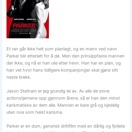
Et ran går ikke helt som planlagt, og en mann ved navn
Parker blir etterlatt for å dø. Men den prinsippfaste mannen
dør ikke, og nå er han ute etter hevn. Han har en plan, og
han vet hvor hans tidligere kompanjonger skal gjøre sitt
neste brekk.
Jason Statham er jeg grundig lei av. Av alle de store
actionstjernene opp gjennom årene, så er han den minst
karismatiske av dem alle. Mannen er bare grå og kjedelig
uten noe som helst karisma.
Parker er en dum, generisk drittfilm med en dårlig og fjollete