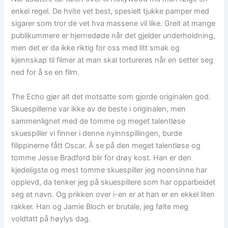
enkel regel. De hvite vet best, spesielt tjukke pamper med
sigarer som tror de vet hva massene vil like. Greit at mange
publikummere er hjernedøde når det gjelder underholdning,
men det er da ikke riktig for oss med litt smak og
kjennskap til filmer at man skal tortureres når en setter seg
ned for å se en film.
The Echo gjør alt det motsatte som gjorde originalen god.
Skuespillerne var ikke av de beste i originalen, men
sammenlignet med de tomme og meget talentløse
skuespiller vi finner i denne nyinnspillingen, burde
filippinerne fått Oscar. Å se på den meget talentløse og
tomme Jesse Bradford blir for drøy kost. Han er den
kjedeligste og mest tomme skuespiller jeg noensinne har
opplevd, da tenker jeg på skuespillere som har opparbeidet
seg et navn. Og prikken over i-en er at han er en ekkel liten
rakker. Han og Jamie Bloch er brutale, jeg følte meg
voldtatt på høylys dag.