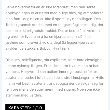
Selve hovedhistorien er ikke forandret, men den sakte
oppbyggingen er erstattet med billige triks, og atmosfæren
man fant i originalen er ikke å spore i nyinnspillingen. Den
lille bakgrunnshistorien med en fengselsfugl er elendig, det
samme er kjærlighetsforholdet. Det er bedre å bli voldtatt
og arret for livet, enn å ha en kjæreste som slår ihjel
jævlene som prøver å voldta deg! Så legger kjæresten
skylden på stakkars Bobby. Hva faen?
Dialogen, rollefigurene, skuespillerne, alt er bare elendighet i
denne nyinnspillingen. Fremdeles tror hvite mann at han
vet best. Hollywood kan actionfilmer og spesialeffekter,
asiatene er bedre i totalt sett i de andre filmsjangerne. Hvite
mann vet best, asiatene tror det også der de selger seg for
fem øre mens de suger menn med sigarer. Noe som ikke
stemmer med verden.