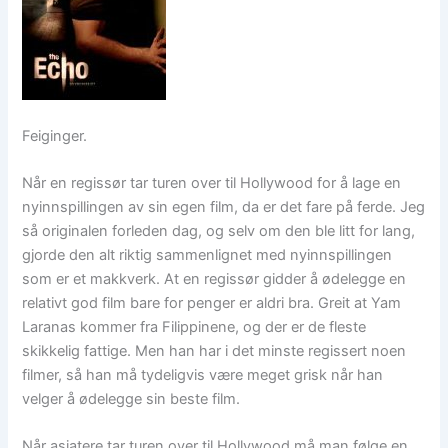
Feiginger.
Når en regissør tar turen over til Hollywood for å lage en
nyinnspillingen av sin egen film, da er det fare på ferde. Jeg
så originalen forleden dag, og selv om den ble litt for lang,
gjorde den alt riktig sammenlignet med nyinnspillingen
som er et makkverk. At en regissør gidder å ødelegge en
relativt god film bare for penger er aldri bra. Greit at Yam
Laranas kommer fra Filippinene, og der er de fleste
skikkelig fattige. Men han har i det minste regissert noen
filmer, så han må tydeligvis være meget grisk når han
velger å ødelegge sin beste film.
Når asiatere tar turen over til Hollywood må man følge en