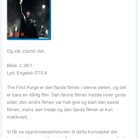
Og slik startet det.
Bilde: 2.39:1
Lyd: Engelsk DTS:X
The First Purge er den fjerde filmen i denne serien, og det
er bare en dårlig film. Den første filmen hadde noen gode
sider, den andre filmen var helt grei og klart den beste
filmen, mens den tredje og den fjerde filmen er kun
makkverk.
Vi får se opprinnelseshistorien til dette konseptet der