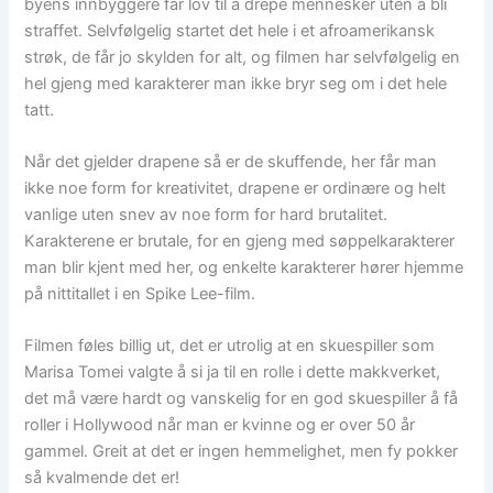
byens innbyggere får lov til å drepe mennesker uten å bli
straffet. Selvfølgelig startet det hele i et afroamerikansk
strøk, de får jo skylden for alt, og filmen har selvfølgelig en
hel gjeng med karakterer man ikke bryr seg om i det hele
tatt.
Når det gjelder drapene så er de skuffende, her får man
ikke noe form for kreativitet, drapene er ordinære og helt
vanlige uten snev av noe form for hard brutalitet.
Karakterene er brutale, for en gjeng med søppelkarakterer
man blir kjent med her, og enkelte karakterer hører hjemme
på nittitallet i en Spike Lee-film.
Filmen føles billig ut, det er utrolig at en skuespiller som
Marisa Tomei valgte å si ja til en rolle i dette makkverket,
det må være hardt og vanskelig for en god skuespiller å få
roller i Hollywood når man er kvinne og er over 50 år
gammel. Greit at det er ingen hemmelighet, men fy pokker
så kvalmende det er!