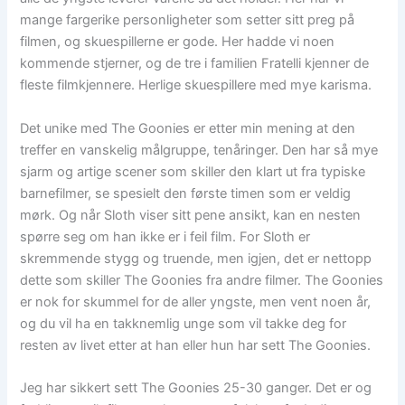
mange fargerike personligheter som setter sitt preg på
filmen, og skuespillerne er gode. Her hadde vi noen
kommende stjerner, og de tre i familien Fratelli kjenner de
fleste filmkjennere. Herlige skuespillere med mye karisma.
Det unike med The Goonies er etter min mening at den
treffer en vanskelig målgruppe, tenåringer. Den har så mye
sjarm og artige scener som skiller den klart ut fra typiske
barnefilmer, se spesielt den første timen som er veldig
mørk. Og når Sloth viser sitt pene ansikt, kan en nesten
spørre seg om han ikke er i feil film. For Sloth er
skremmende stygg og truende, men igjen, det er nettopp
dette som skiller The Goonies fra andre filmer. The Goonies
er nok for skummel for de aller yngste, men vent noen år,
og du vil ha en takknemlig unge som vil takke deg for
resten av livet etter at han eller hun har sett The Goonies.
Jeg har sikkert sett The Goonies 25-30 ganger. Det er og