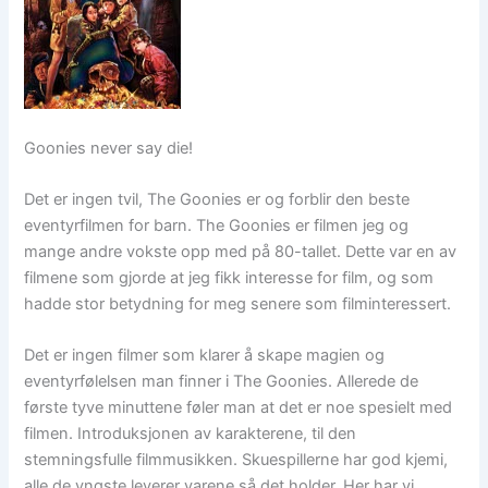
Goonies never say die!
Det er ingen tvil, The Goonies er og forblir den beste
eventyrfilmen for barn. The Goonies er filmen jeg og
mange andre vokste opp med på 80-tallet. Dette var en av
filmene som gjorde at jeg fikk interesse for film, og som
hadde stor betydning for meg senere som filminteressert.
Det er ingen filmer som klarer å skape magien og
eventyrfølelsen man finner i The Goonies. Allerede de
første tyve minuttene føler man at det er noe spesielt med
filmen. Introduksjonen av karakterene, til den
stemningsfulle filmmusikken. Skuespillerne har god kjemi,
alle de yngste leverer varene så det holder. Her har vi