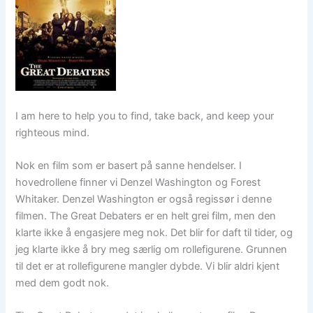
I am here to help you to find, take back, and keep your
righteous mind.
Nok en film som er basert på sanne hendelser. I
hovedrollene finner vi Denzel Washington og Forest
Whitaker. Denzel Washington er også regissør i denne
filmen. The Great Debaters er en helt grei film, men den
klarte ikke å engasjere meg nok. Det blir for daft til tider, og
jeg klarte ikke å bry meg særlig om rollefigurene. Grunnen
til det er at rollefigurene mangler dybde. Vi blir aldri kjent
med dem godt nok.