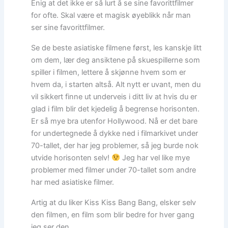
Enig at det ikke er så lurt å se sine favorittfilmer
for ofte. Skal være et magisk øyeblikk når man
ser sine favorittfilmer.
Se de beste asiatiske filmene først, les kanskje litt
om dem, lær deg ansiktene på skuespillerne som
spiller i filmen, lettere å skjønne hvem som er
hvem da, i starten altså. Alt nytt er uvant, men du
vil sikkert finne ut underveis i ditt liv at hvis du er
glad i film blir det kjedelig å begrense horisonten.
Er så mye bra utenfor Hollywood. Nå er det bare
for undertegnede å dykke ned i filmarkivet under
70-tallet, der har jeg problemer, så jeg burde nok
utvide horisonten selv!
Jeg har vel like mye
problemer med filmer under 70-tallet som andre
har med asiatiske filmer.
Artig at du liker Kiss Kiss Bang Bang, elsker selv
den filmen, en film som blir bedre for hver gang
jeg ser den.