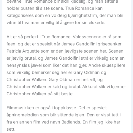
bevitne. True Romance blir aldri kjedelig, og man sitter å
holder pusten til siste scene. True Romance kan
kategoriseres som en voldelig kjærlighetsfilm, der man blir
vitne til hva man er villig til å gjøre for sin elskede.
Alt er så perfekt i True Romance. Voldsscenene er rå som
faen, og det er spesielt når James Gandolfini grisebanker
Patricia Arquette som er den jævligste scenen her. Scenen
er jævlig brutal, og James Gandolfini stråler virkelig som en
hensynsløs jævel som liker det han gjør. Andre skuespillere
som virkelig bemerker seg her er Gary Oldman og
Christopher Walken. Gary Oldman er helt vill, og
Christopher Walken er kald og brutal. Akkurat slik vi kjenner
Christopher Walken på sitt beste.
Filmmusikken er også i toppklasse. Det er spesielt
åpningmelodien som blir sittende igjen. Den er visst tatt i
fra en annen film ved navn Badlands. En film jeg ikke har
sett.