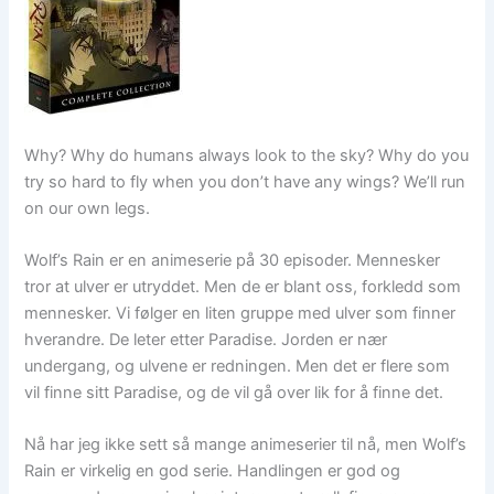
Why? Why do humans always look to the sky? Why do you
try so hard to fly when you don’t have any wings? We’ll run
on our own legs.
Wolf’s Rain er en animeserie på 30 episoder. Mennesker
tror at ulver er utryddet. Men de er blant oss, forkledd som
mennesker. Vi følger en liten gruppe med ulver som finner
hverandre. De leter etter Paradise. Jorden er nær
undergang, og ulvene er redningen. Men det er flere som
vil finne sitt Paradise, og de vil gå over lik for å finne det.
Nå har jeg ikke sett så mange animeserier til nå, men Wolf’s
Rain er virkelig en god serie. Handlingen er god og