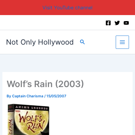
Visit YouTube channel
Skip
to
content
Not Only Hollywood
Search
Wolf’s Rain (2003)
By
Captain Charisma
/
15/05/2007