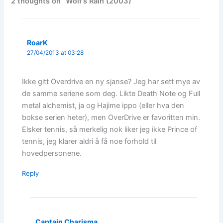
2 thoughts on “Wolf’s Rain (2003)”
RoarK
27/04/2013 at 03:28
Ikke gitt Overdrive en ny sjanse? Jeg har sett mye av
de samme seriene som deg. Likte Death Note og Full
metal alchemist, ja og Hajime ippo (eller hva den
bokse serien heter), men OverDrive er favoritten min.
Elsker tennis, så merkelig nok liker jeg ikke Prince of
tennis, jeg klarer aldri å få noe forhold til
hovedpersonene.
Reply
Captain Charisma