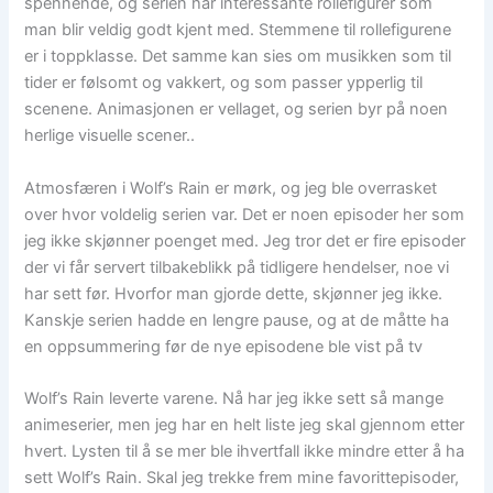
spennende, og serien har interessante rollefigurer som
man blir veldig godt kjent med. Stemmene til rollefigurene
er i toppklasse. Det samme kan sies om musikken som til
tider er følsomt og vakkert, og som passer ypperlig til
scenene. Animasjonen er vellaget, og serien byr på noen
herlige visuelle scener..
Atmosfæren i Wolf’s Rain er mørk, og jeg ble overrasket
over hvor voldelig serien var. Det er noen episoder her som
jeg ikke skjønner poenget med. Jeg tror det er fire episoder
der vi får servert tilbakeblikk på tidligere hendelser, noe vi
har sett før. Hvorfor man gjorde dette, skjønner jeg ikke.
Kanskje serien hadde en lengre pause, og at de måtte ha
en oppsummering før de nye episodene ble vist på tv
Wolf’s Rain leverte varene. Nå har jeg ikke sett så mange
animeserier, men jeg har en helt liste jeg skal gjennom etter
hvert. Lysten til å se mer ble ihvertfall ikke mindre etter å ha
sett Wolf’s Rain. Skal jeg trekke frem mine favorittepisoder,