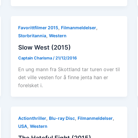
,
,
Favorittfilmer 2015
Filmanmeldelser
,
Storbritannia
Western
Slow West (2015)
Captain Charisma
/
21/12/2016
En ung mann fra Skottland tar turen over til
det ville vesten for å finne jenta han er
forelsket i.
,
,
,
Actionthriller
Blu-ray Disc
Filmanmeldelser
,
USA
Western
The Hateful Eight (2015)