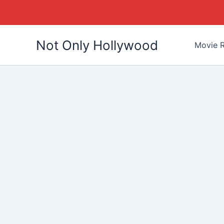
Skip
Not Only Hollywood
to
Movie R
content