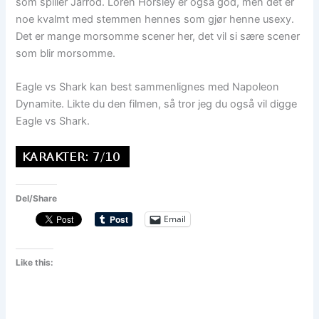
som spiller Jarrod. Loren Horsley er også god, men det er
noe kvalmt med stemmen hennes som gjør henne usexy.
Det er mange morsomme scener her, det vil si sære scener
som blir morsomme.
Eagle vs Shark kan best sammenlignes med Napoleon
Dynamite. Likte du den filmen, så tror jeg du også vil digge
Eagle vs Shark.
Del/Share
Email
Like this: