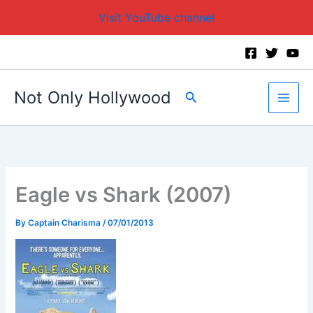
Visit YouTube channel
Skip
to
content
Not Only Hollywood
Search
Eagle vs Shark (2007)
By
Captain Charisma
/
07/01/2013