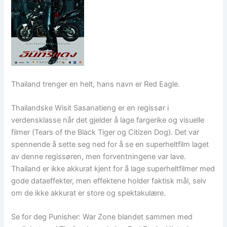
Thailand trenger en helt, hans navn er Red Eagle.
Thailandske Wisit Sasanatieng er en regissør i
verdensklasse når det gjelder å lage fargerike og visuelle
filmer (Tears of the Black Tiger og Citizen Dog). Det var
spennende å sette seg ned for å se en superheltfilm laget
av denne regissøren, men forventningene var lave.
Thailand er ikke akkurat kjent for å lage superheltfilmer med
gode dataeffekter, men effektene holder faktisk mål, selv
om de ikke akkurat er store og spektakulære.
Se for deg Punisher: War Zone blandet sammen med