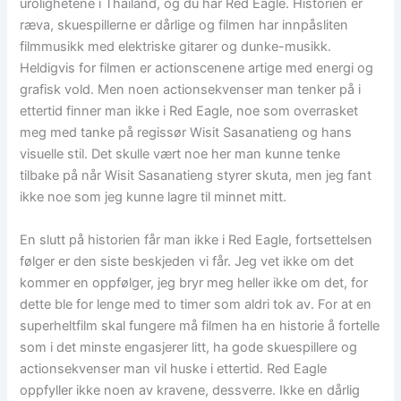
urolighetene i Thailand, og du har Red Eagle. Historien er
ræva, skuespillerne er dårlige og filmen har innpåsliten
filmmusikk med elektriske gitarer og dunke-musikk.
Heldigvis for filmen er actionscenene artige med energi og
grafisk vold. Men noen actionsekvenser man tenker på i
ettertid finner man ikke i Red Eagle, noe som overrasket
meg med tanke på regissør Wisit Sasanatieng og hans
visuelle stil. Det skulle vært noe her man kunne tenke
tilbake på når Wisit Sasanatieng styrer skuta, men jeg fant
ikke noe som jeg kunne lagre til minnet mitt.
En slutt på historien får man ikke i Red Eagle, fortsettelsen
følger er den siste beskjeden vi får. Jeg vet ikke om det
kommer en oppfølger, jeg bryr meg heller ikke om det, for
dette ble for lenge med to timer som aldri tok av. For at en
superheltfilm skal fungere må filmen ha en historie å fortelle
som i det minste engasjerer litt, ha gode skuespillere og
actionsekvenser man vil huske i ettertid. Red Eagle
oppfyller ikke noen av kravene, dessverre. Ikke en dårlig