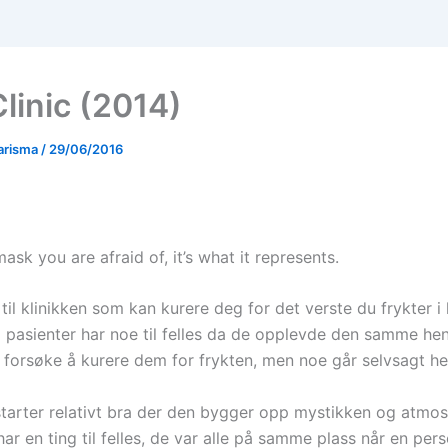
linic (2014)
arisma
/
29/06/2016
 mask you are afraid of, it’s what it represents.
l klinikken som kan kurere deg for det verste du frykter i l
pasienter har noe til felles da de opplevde den samme he
 forsøke å kurere dem for frykten, men noe går selvsagt hel
 starter relativt bra der den bygger opp mystikken og atmo
ar en ting til felles, de var alle på samme plass når en per