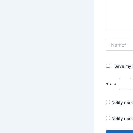
Name*
Save my n
six
+
Notify me 
Notify me 