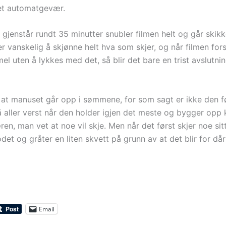
t automatgevær.
gjenstår rundt 35 minutter snubler filmen helt og går skikk
er vanskelig å skjønne helt hva som skjer, og når filmen for
l uten å lykkes med det, så blir det bare en trist avslutni
 at manuset går opp i sømmene, for som sagt er ikke den f
å aller verst når den holder igjen det meste og bygger opp
en, man vet at noe vil skje. Men når det først skjer noe si
odet og gråter en liten skvett på grunn av at det blir for dårl
Email