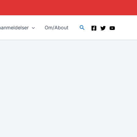
Search
manmeldelser
Om/About