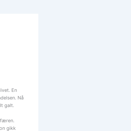
ivet. En
ndelsen. Nå
t galt.
sfæren.
son gikk