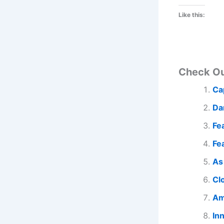
Like this:
Check O
Ca
Da
Fe
Fe
As
Cl
Am
In