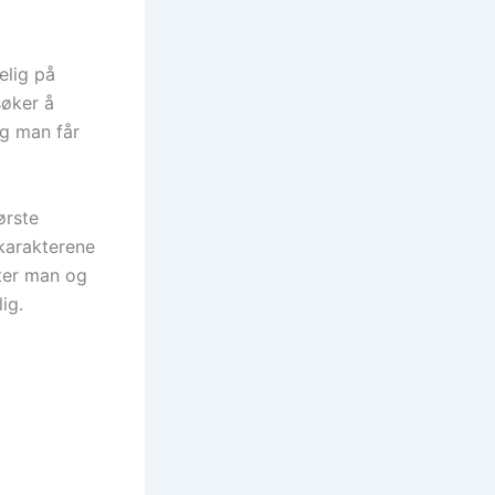
elig på
søker å
ng man får
ørste
 karakterene
tter man og
ig.