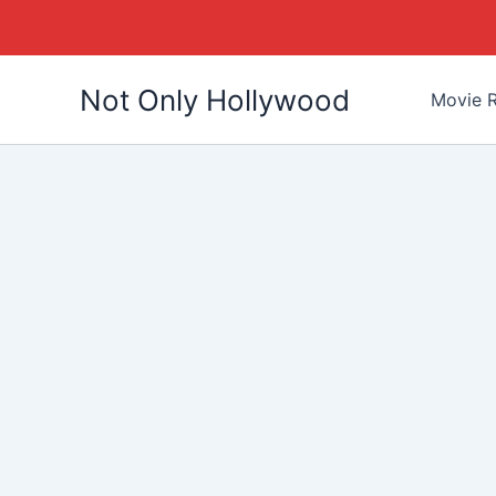
Skip
Not Only Hollywood
to
Movie R
content