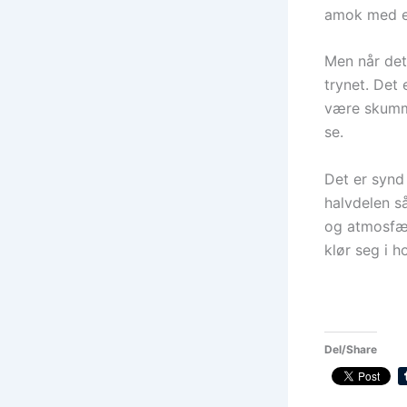
amok med e
Men når det 
trynet. Det 
være skumme
se.
Det er synd
halvdelen s
og atmosfær
klør seg i h
Del/Share