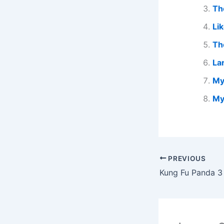
The
Li
Th
La
My
My
PREVIOUS
Kung Fu Panda 3