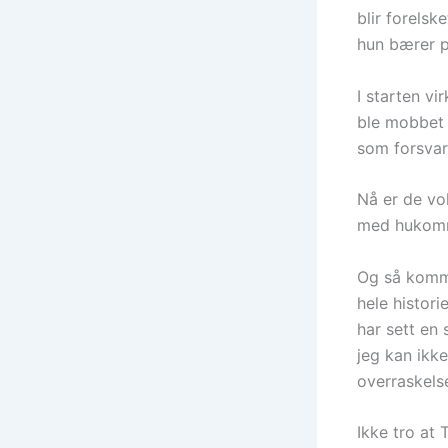
blir forelsk
hun bærer p
I starten v
ble mobbet 
som forsvar
Nå er de vo
med hukomme
Og så komme
hele histori
har sett en
jeg kan ikke
overraskelse
Ikke tro at 