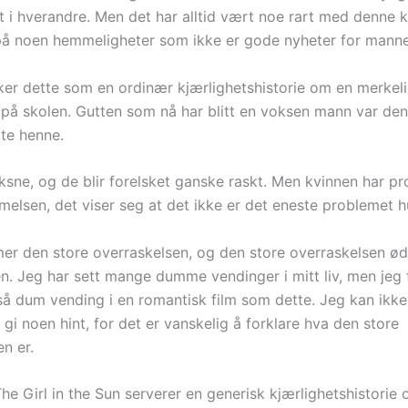
et i hverandre. Men det har alltid vært noe rart med denne 
å noen hemmeligheter som ikke er gode nyheter for manne
irker dette som en ordinær kjærlighetshistorie om en merkel
på skolen. Gutten som nå har blitt en voksen mann var den
te henne.
ksne, og de blir forelsket ganske raskt. Men kvinnen har p
lsen, det viser seg at det ikke er det eneste problemet h
r den store overraskelsen, og den store overraskelsen ø
en. Jeg har sett mange dumme vendinger i mitt liv, men jeg 
 så dum vending i en romantisk film som dette. Jeg kan ikke
 gi noen hint, for det er vanskelig å forklare hva den store
n er.
The Girl in the Sun serverer en generisk kjærlighetshistorie