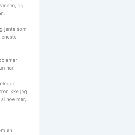
kvinnen, og
n.
ig jente som
 eneste
roblemer
un har.
delegger
tror ikke jeg
 si noe mer,
 om en