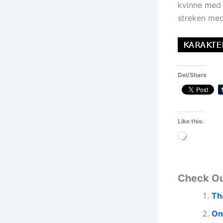
kvinne med 
streken med
Del/Share
Like this:
Loading…
Check O
Tha
On