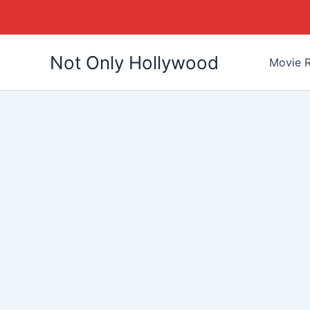
Skip
Not Only Hollywood
to
Movie R
content