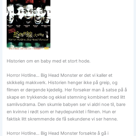
Historien om en baby med et stort hode.
Horror Hotline… Big Head Monster er det vi kaller et
skikkelig makkverk. Historien henger ikke på greip, og
filmen er dørgende kjedelig. Her forsøker man å satse på å
skape en trykkende og ekkel stemning kombinert med litt
samlivsdrama. Den skumle babyen ser vi aldri noe til, bare
en kvinne i rødt som er høydepunktet i filmen. Hun er
faktisk litt skremmende de få sekundene vi ser henne.
Horror Hotline… Big Head Monster forsøkte å gå i