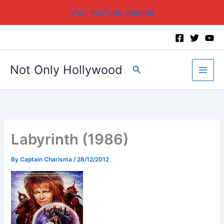
Visit YouTube channel
Skip
to
content
Not Only Hollywood
Search
Labyrinth (1986)
By
Captain Charisma
/
28/12/2012