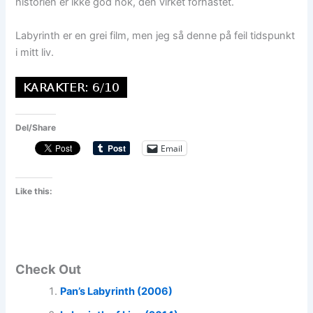
historien er ikke god nok, den virket forhastet.
Labyrinth er en grei film, men jeg så denne på feil tidspunkt
i mitt liv.
Del/Share
Email
Like this:
Check Out
Pan’s Labyrinth (2006)