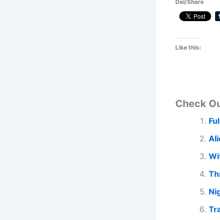
Del/Share
Like this:
Check O
Fu
Al
Wi
Th
Ni
Tr