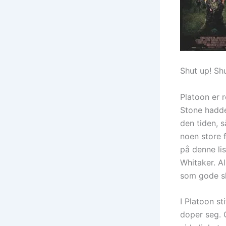
Shut up! Shu
Platoon er r
Stone hadde
den tiden, s
noen store 
på denne li
Whitaker. Al
som gode sk
I Platoon st
doper seg. G