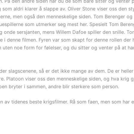
n. På den andre siden har du de som bare sitter og venter p
 som aldri klarer å slappe av. Oliver Stone viser oss den s
erne, men også den menneskelige siden. Tom Berenger og
uespillerne som utmerker seg mest her. Spesielt Tom Bere
g onde sersjanten, mens Willem Dafoe spiller den snille. T
e i denne filmen. Fyren var som skapt for denne rollen der 
uten noe form for følelser, og du sitter og venter på at han
lder slagscenene, så er det ikke mange av dem. De er heller
e. Platoon viser oss den menneskelige siden, og hva krig 
oen bryter i sammen, andre blir sterkere som person.
en av tidenes beste krigsfilmer. Rå som faen, men som har 