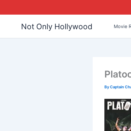
Skip
Not Only Hollywood
to
Movie R
content
Plato
By
Captain Ch