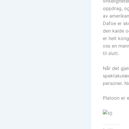
virkelighete
oppdrag, og
av amerikan
Dafoe er sk
den kalde o
er helt kong
oss en mann 
til slutt.
Når det gje
spektakulær
personer. N
Platoon er 