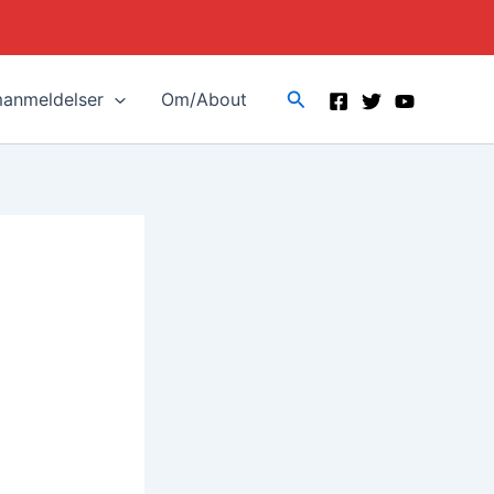
Search
manmeldelser
Om/About