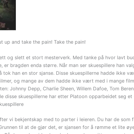
t up and take the pain! Take the pain!
ett og slett et stort mesterverk. Med tanke på hvor lavt bud
, er bragden enda større. Når man ser skuespillere han val
å tok han en stor sjanse. Disse skuespillerne hadde ikke væ
filmer, og mange av dem hadde ikke vært med i mange filme
sten: Johnny Depp, Charlie Sheen, Willem Dafoe, Tom Beren
le disse skuespillerne har etter Platoon opparbeidet seg et
uespillere
ifter vi bekjentskap med to parter i leieren. Du har de som 
runnen til at de gjør det, er sjansen for å rømme et lite øye