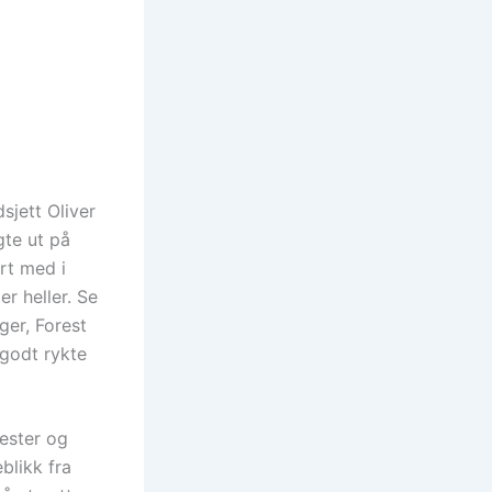
sjett Oliver
gte ut på
rt med i
r heller. Se
ger, Forest
 godt rykte
fester og
blikk fra