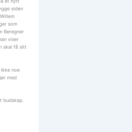
å et nytt
tygge siden
 Willem
nger som
om Beregner
han viser
 skal få sitt
 ikke noe
gjør med
et budskap.