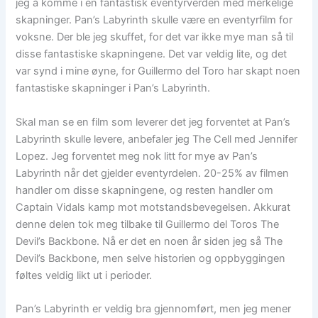
jeg å komme i en fantastisk eventyrverden med merkelige
skapninger. Pan’s Labyrinth skulle være en eventyrfilm for
voksne. Der ble jeg skuffet, for det var ikke mye man så til
disse fantastiske skapningene. Det var veldig lite, og det
var synd i mine øyne, for Guillermo del Toro har skapt noen
fantastiske skapninger i Pan’s Labyrinth.
Skal man se en film som leverer det jeg forventet at Pan’s
Labyrinth skulle levere, anbefaler jeg The Cell med Jennifer
Lopez. Jeg forventet meg nok litt for mye av Pan’s
Labyrinth når det gjelder eventyrdelen. 20-25% av filmen
handler om disse skapningene, og resten handler om
Captain Vidals kamp mot motstandsbevegelsen. Akkurat
denne delen tok meg tilbake til Guillermo del Toros The
Devil’s Backbone. Nå er det en noen år siden jeg så The
Devil’s Backbone, men selve historien og oppbyggingen
føltes veldig likt ut i perioder.
Pan’s Labyrinth er veldig bra gjennomført, men jeg mener