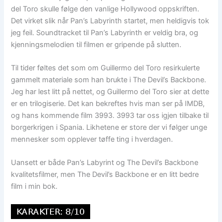
del Toro skulle følge den vanlige Hollywood oppskriften.
Det virket slik når Pan’s Labyrinth startet, men heldigvis tok
jeg feil. Soundtracket til Pan’s Labyrinth er veldig bra, og
kjenningsmelodien til filmen er gripende på slutten.
Til tider føltes det som om Guillermo del Toro resirkulerte
gammelt materiale som han brukte i The Devil’s Backbone.
Jeg har lest litt på nettet, og Guillermo del Toro sier at dette
er en trilogiserie. Det kan bekreftes hvis man ser på IMDB,
og hans kommende film 3993. 3993 tar oss igjen tilbake til
borgerkrigen i Spania. Likhetene er store der vi følger unge
mennesker som opplever tøffe ting i hverdagen.
Uansett er både Pan’s Labyrint og The Devil’s Backbone
kvalitetsfilmer, men The Devil’s Backbone er en litt bedre
film i min bok.