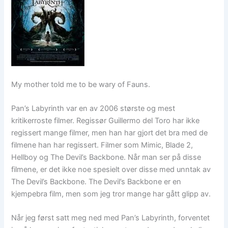
My mother told me to be wary of Fauns.
Pan’s Labyrinth var en av 2006 største og mest
kritikerroste filmer. Regissør Guillermo del Toro har ikke
regissert mange filmer, men han har gjort det bra med de
filmene han har regissert. Filmer som Mimic, Blade 2,
Hellboy og The Devil’s Backbone. Når man ser på disse
filmene, er det ikke noe spesielt over disse med unntak av
The Devil’s Backbone. The Devil’s Backbone er en
kjempebra film, men som jeg tror mange har gått glipp av.
Når jeg først satt meg ned med Pan’s Labyrinth, forventet