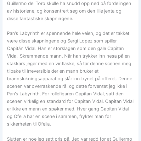
Guillermo del Toro skulle ha snudd opp ned på fordelingen
av historiene, og konsentrert seg om den lille jenta og
disse fantastiske skapningene.
Pan’s Labyrinth er spennende hele veien, og det er takket
være disse skapningene og Sergi Lopez som spiller
Capitán Vidal. Han er storslagen som den gale Capitan
Vidal. Skremmende mann. Når han trykker inn nesa på en
stakkars jeger med en vinflaske, så tar denne scenen meg
tilbake til Irreversible der en mann bruker et
brannslukningsapparat og slår inn trynet på offeret. Denne
scenen var overraskende rå, og dette forventet jeg ikke i
Pan’s Labyrinth. For rollefiguren Capitan Vidal, satt den
scenen virkelig en standard for Capitan Vidal. Capitan Vidal
er ikke en mann en spøker med. Hver gang Capitan Vidal
og Ofelia har en scene i sammen, frykter man for
sikkerheten til Ofelia.
Slutten er noe jeg satt pris på. Jeg var redd for at Guillermo