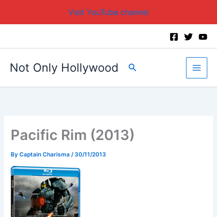
Visit YouTube channel
Skip
to
content
Not Only Hollywood
Search
Pacific Rim (2013)
By
Captain Charisma
/
30/11/2013