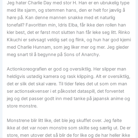
Jeg hater Charlie Day med stor H. Han er en ubrukelig type
med lite sjarm, og stemmen hans, den er helt for jævlig å
høre på. Kan denne mannen snakke med et naturlig
tonefall? Favoritten min, Idris Elba, får ikke den rollen han
kler best, det er først mot slutten han får leke seg litt. Rinko
Kikuchi er selvsagt veldig søt og flink, og hun har god kjemi
med Charlie Hunnam, som jeg liker mer og mer. Jeg gleder
meg snart til å begynne på Sons of Anarchy.
Actionkoreografien er god og oversiktlig. Her slipper man
heldigvis ustødig kamera og rask klipping. Alt er oversiktlig,
det er slik det skal være. Til tider føles det ut som om man
ser actionsekvenser i et påkostet dataspill, det forventet
jeg og det passer godt inn med tanke på japansk anime og
store monstre.
Monstrene blir litt like, det ble jeg skuffet over. Jeg følte
ikke at det var noen monstre som skilte seg særlig ut. De er
store, men utover det så blir de for like og de har heller ikke