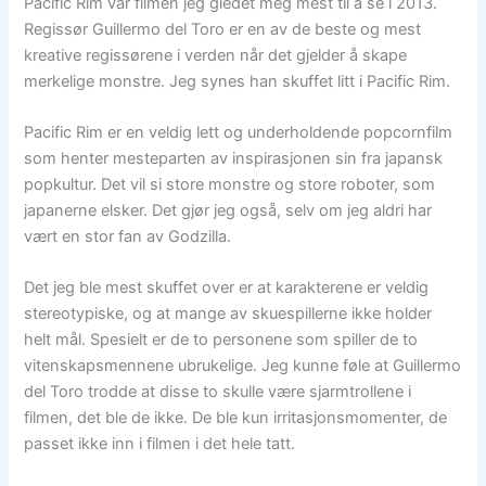
Pacific Rim var filmen jeg gledet meg mest til å se i 2013.
Regissør Guillermo del Toro er en av de beste og mest
kreative regissørene i verden når det gjelder å skape
merkelige monstre. Jeg synes han skuffet litt i Pacific Rim.
Pacific Rim er en veldig lett og underholdende popcornfilm
som henter mesteparten av inspirasjonen sin fra japansk
popkultur. Det vil si store monstre og store roboter, som
japanerne elsker. Det gjør jeg også, selv om jeg aldri har
vært en stor fan av Godzilla.
Det jeg ble mest skuffet over er at karakterene er veldig
stereotypiske, og at mange av skuespillerne ikke holder
helt mål. Spesielt er de to personene som spiller de to
vitenskapsmennene ubrukelige. Jeg kunne føle at Guillermo
del Toro trodde at disse to skulle være sjarmtrollene i
filmen, det ble de ikke. De ble kun irritasjonsmomenter, de
passet ikke inn i filmen i det hele tatt.