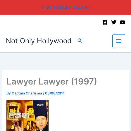
Visit YouTube channel
Skip
to
content
Not Only Hollywood
Search
Lawyer Lawyer (1997)
By
Captain Charisma
/
03/08/2011