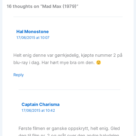
16 thoughts on “Mad Max (1979)”
Hal Monostone
17/06/2015 at 10:07
Helt enig denne var gørrkjedelig, kjøpte nummer 2 på
blu-ray i dag. Har hørt mye bra om den.
Reply
Captain Charisma
17/06/2015 at 10:42
Første filmen er ganske oppskrytt, helt enig. Gled
deg til film nr. 2 og gråt over den andre halvdelen