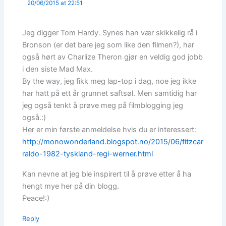
20/06/2015 at 22:51
Jeg digger Tom Hardy. Synes han vær skikkelig rå i
Bronson (er det bare jeg som like den filmen?), har
også hørt av Charlize Theron gjør en veldig god jobb
i den siste Mad Max.
By the way, jeg fikk meg lap-top i dag, noe jeg ikke
har hatt på ett år grunnet saftsøl. Men samtidig har
jeg også tenkt å prøve meg på filmblogging jeg
også.:)
Her er min første anmeldelse hvis du er interessert:
http://monowonderland.blogspot.no/2015/06/fitzcar
raldo-1982-tyskland-regi-werner.html
Kan nevne at jeg ble inspirert til å prøve etter å ha
hengt mye her på din blogg.
Peace!:)
Reply