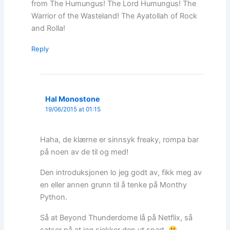
from The Humungus! The Lord Humungus! The
Warrior of the Wasteland! The Ayatollah of Rock
and Rolla!
Reply
Hal Monostone
19/06/2015 at 01:15
Haha, de klærne er sinnsyk freaky, rompa bar
på noen av de til og med!
Den introduksjonen lo jeg godt av, fikk meg av
en eller annen grunn til å tenke på Monthy
Python.
Så at Beyond Thunderdome lå på Netflix, så
satser på at jeg sjekker den ut snart.