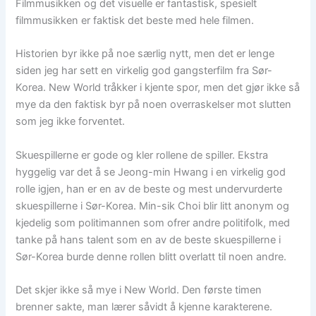
Filmmusikken og det visuelle er fantastisk, spesielt
filmmusikken er faktisk det beste med hele filmen.
Historien byr ikke på noe særlig nytt, men det er lenge
siden jeg har sett en virkelig god gangsterfilm fra Sør-
Korea. New World tråkker i kjente spor, men det gjør ikke så
mye da den faktisk byr på noen overraskelser mot slutten
som jeg ikke forventet.
Skuespillerne er gode og kler rollene de spiller. Ekstra
hyggelig var det å se Jeong-min Hwang i en virkelig god
rolle igjen, han er en av de beste og mest undervurderte
skuespillerne i Sør-Korea. Min-sik Choi blir litt anonym og
kjedelig som politimannen som ofrer andre politifolk, med
tanke på hans talent som en av de beste skuespillerne i
Sør-Korea burde denne rollen blitt overlatt til noen andre.
Det skjer ikke så mye i New World. Den første timen
brenner sakte, man lærer såvidt å kjenne karakterene.