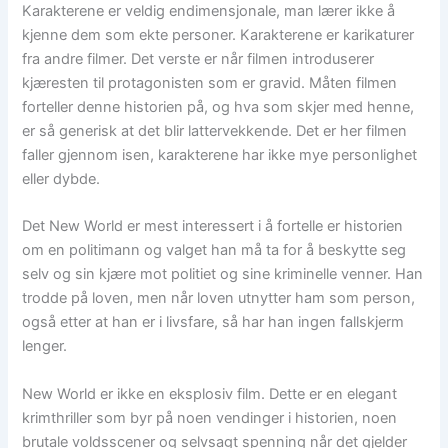
Karakterene er veldig endimensjonale, man lærer ikke å
kjenne dem som ekte personer. Karakterene er karikaturer
fra andre filmer. Det verste er når filmen introduserer
kjæresten til protagonisten som er gravid. Måten filmen
forteller denne historien på, og hva som skjer med henne,
er så generisk at det blir lattervekkende. Det er her filmen
faller gjennom isen, karakterene har ikke mye personlighet
eller dybde.
Det New World er mest interessert i å fortelle er historien
om en politimann og valget han må ta for å beskytte seg
selv og sin kjære mot politiet og sine kriminelle venner. Han
trodde på loven, men når loven utnytter ham som person,
også etter at han er i livsfare, så har han ingen fallskjerm
lenger.
New World er ikke en eksplosiv film. Dette er en elegant
krimthriller som byr på noen vendinger i historien, noen
brutale voldsscener og selvsagt spenning når det gjelder