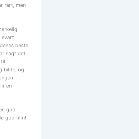
r rart, men
merkelig
e svart
idenes beste
ar sagt det
til
 bilde, og
sangen
lir en
er, god
e god film!