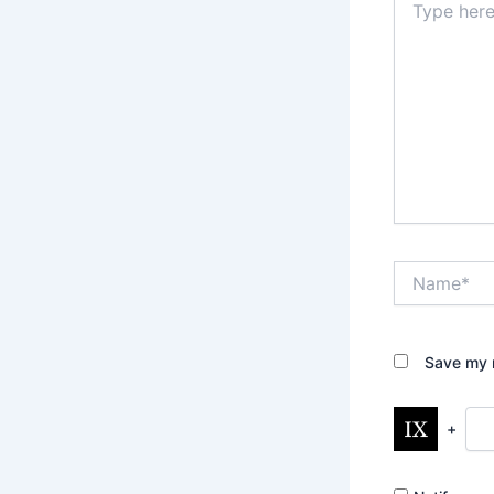
here..
Name*
Save my n
+