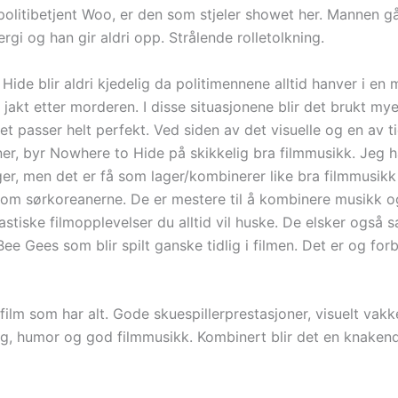
 politibetjent Woo, er den som stjeler showet her. Mannen gå
rgi og han gir aldri opp. Strålende rolletolkning.
ide blir aldri kjedelig da politimennene alltid hanver i en 
 jakt etter morderen. I disse situasjonene blir det brukt my
et passer helt perfekt. Ved siden av det visuelle og en av t
er, byr Nowhere to Hide på skikkelig bra filmmusikk. Jeg h
r, men det er få som lager/kombinerer like bra filmmusikk 
som sørkoreanerne. De er mestere til å kombinere musikk og
astiske filmopplevelser du alltid vil huske. De elsker også 
ee Gees som blir spilt ganske tidlig i filmen. Det er og forb
film som har alt. Gode skuespillerprestasjoner, visuelt vakk
g, humor og god filmmusikk. Kombinert blir det en knakend