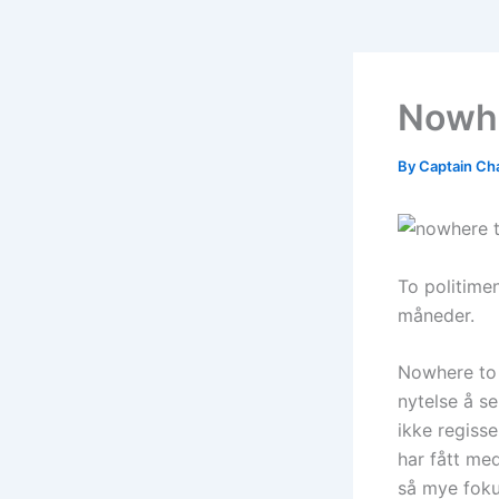
Nowhe
By
Captain Ch
To politimen
måneder.
Nowhere to H
nytelse å s
ikke regiss
har fått med
så mye foku