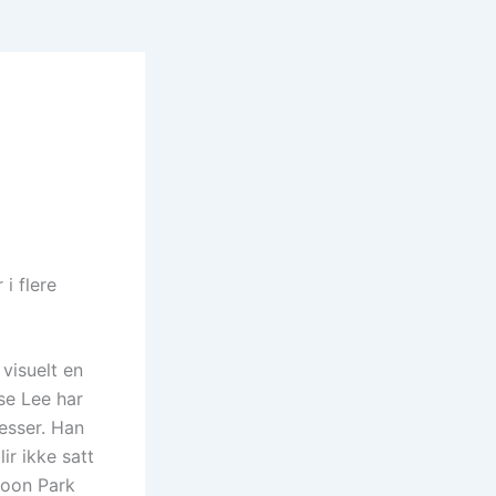
 i flere
 visuelt en
se Lee har
sesser. Han
ir ikke satt
Hoon Park