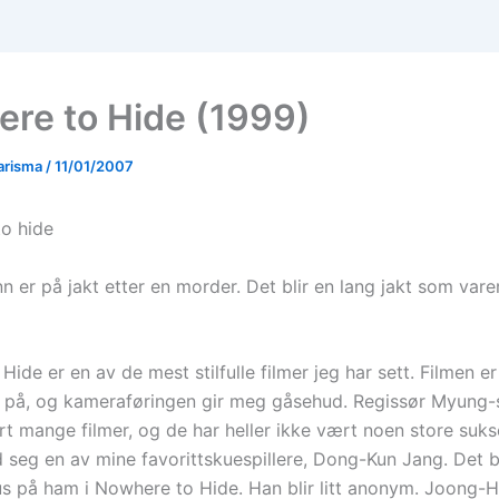
re to Hide (1999)
arisma
/
11/01/2007
n er på jakt etter en morder. Det blir en lang jakt som varer
ide er en av de mest stilfulle filmer jeg har sett. Filmen er
e på, og kameraføringen gir meg gåsehud. Regissør Myung-
ert mange filmer, og de har heller ikke vært noen store suk
 seg en av mine favorittskuespillere, Dong-Kun Jang. Det bl
s på ham i Nowhere to Hide. Han blir litt anonym. Joong-