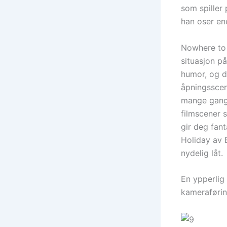
som spiller
han oser ene
Nowhere to H
situasjon på
humor, og d
åpningsscen
mange gange
filmscener 
gir deg fant
Holiday av B
nydelig låt.
En ypperlig 
kameraførin