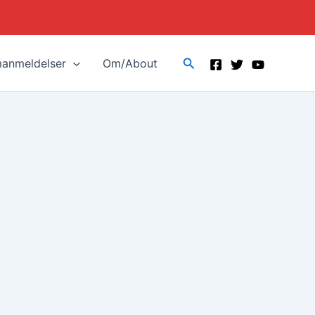
Search
manmeldelser
Om/About