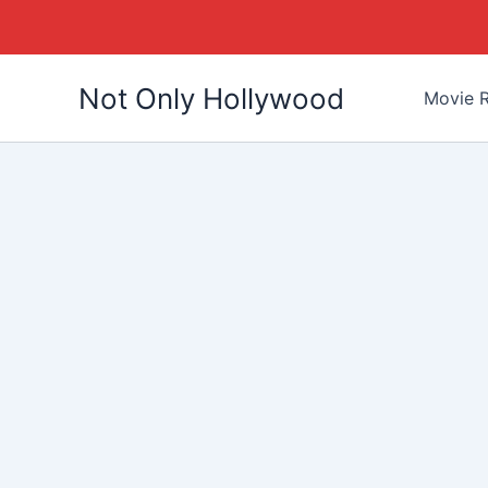
Skip
Not Only Hollywood
to
Movie R
content