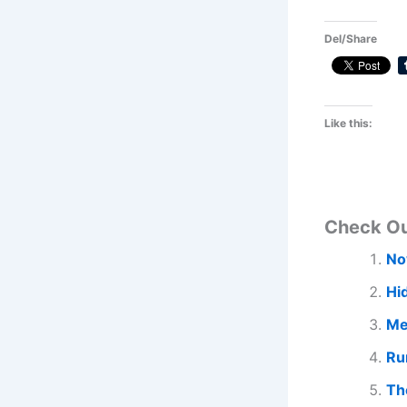
Del/Share
Like this:
Check O
No
Hi
Me
Ru
Th