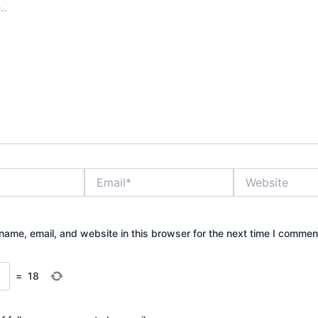
Email*
Website
ame, email, and website in this browser for the next time I commen
=
18