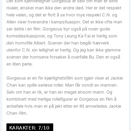
Det som kjennetegner Gorgeous er selv om man er bitre
rivaler, ønsker man ikke den andre død. Her er det respekt
hele veien, og det er flott å se hvor mye respekt C.N. og
Allen viser hverandre i kampsituasjon. Det er ikke ofte man
ser dette i en film. Gorgeous byr også på noen gode
komediesituasjoner, og Tony Leung Ka Fai er herlig som
den homofile Albert. Scenen der han begår hærverk
utenfor C.N. sin leilighet er herlig. Og jeg kan ikke glemme
scenen der homsene forsøker å overfalle Bu. Den er også
en liten perle.
Gorgeous er en fin kjærlighetsfilm som igjen viser at Jackie
Chan kan spille seriøse roller. Man får vondt av mannen.
Selv om han er rik, er han en meget ensom mann. Og
kombinert med herlige rollefigurer er Gorgeous en film å
anbefale hvis man er på jakt etter en litt annerledes Jackie
Chan-film.