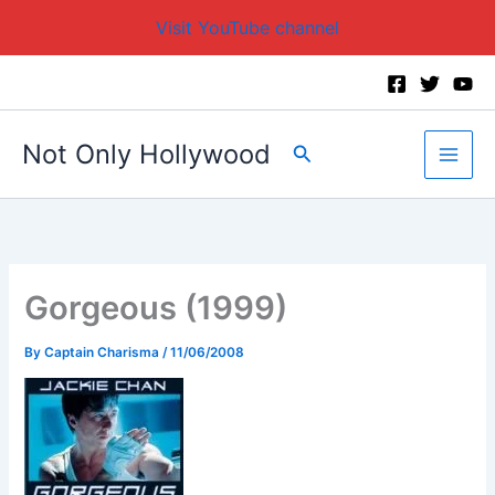
Visit YouTube channel
Skip
to
content
Not Only Hollywood
Search
Gorgeous (1999)
By
Captain Charisma
/
11/06/2008