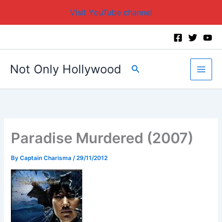
Visit YouTube channel
Skip
to
content
Not Only Hollywood
Search
Paradise Murdered (2007)
By
Captain Charisma
/
29/11/2012