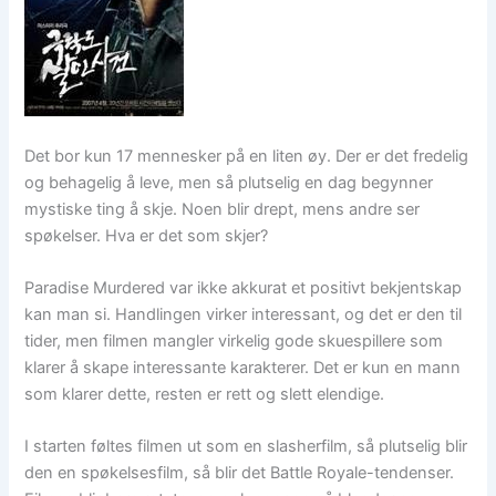
Det bor kun 17 mennesker på en liten øy. Der er det fredelig
og behagelig å leve, men så plutselig en dag begynner
mystiske ting å skje. Noen blir drept, mens andre ser
spøkelser. Hva er det som skjer?
Paradise Murdered var ikke akkurat et positivt bekjentskap
kan man si. Handlingen virker interessant, og det er den til
tider, men filmen mangler virkelig gode skuespillere som
klarer å skape interessante karakterer. Det er kun en mann
som klarer dette, resten er rett og slett elendige.
I starten føltes filmen ut som en slasherfilm, så plutselig blir
den en spøkelsesfilm, så blir det Battle Royale-tendenser.