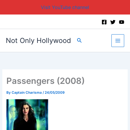
Visit YouTube channel
Skip
to
content
Not Only Hollywood
Search
Passengers (2008)
By
Captain Charisma
/
24/05/2009