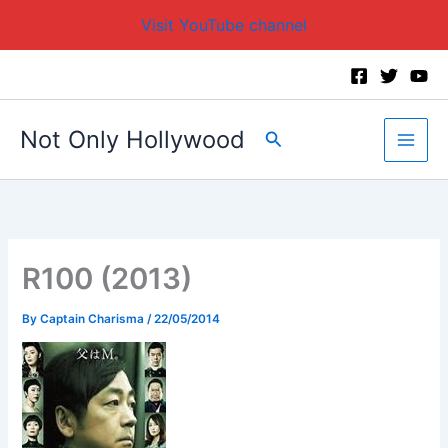
Visit YouTube channel
Skip
to
content
Not Only Hollywood
Search
R100 (2013)
By
Captain Charisma
/
22/05/2014