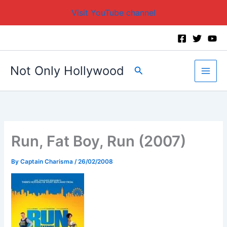
Visit YouTube channel
Skip
to
content
Not Only Hollywood
Search
Run, Fat Boy, Run (2007)
By
Captain Charisma
/
26/02/2008