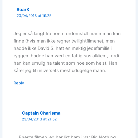
RoarK
23/04/2013 at 19:25
Jeg er så langt fra noen fordomsfull mann man kan
finne (hvis man ikke regner twilightfilmene), men
hadde ikke David S. hatt en mektig jødefamilie i
ryggen, hadde han vært en fattig sosialklient, fordi
han kan umulig ha talent som noe som helst. Han
kårer jeg til universets mest udugelige mann.
Reply
Captain Charisma
23/04/2013 at 21:52
Eneste filmen jeg har likt ham i var Big Nothing,