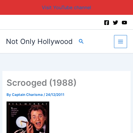
Visit YouTube channel
Skip
to
content
Not Only Hollywood
Search
Scrooged (1988)
By
Captain Charisma
/
24/12/2011