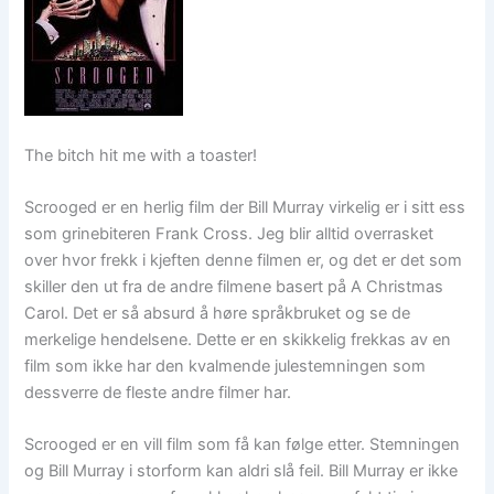
The bitch hit me with a toaster!
Scrooged er en herlig film der Bill Murray virkelig er i sitt ess
som grinebiteren Frank Cross. Jeg blir alltid overrasket
over hvor frekk i kjeften denne filmen er, og det er det som
skiller den ut fra de andre filmene basert på A Christmas
Carol. Det er så absurd å høre språkbruket og se de
merkelige hendelsene. Dette er en skikkelig frekkas av en
film som ikke har den kvalmende julestemningen som
dessverre de fleste andre filmer har.
Scrooged er en vill film som få kan følge etter. Stemningen
og Bill Murray i storform kan aldri slå feil. Bill Murray er ikke