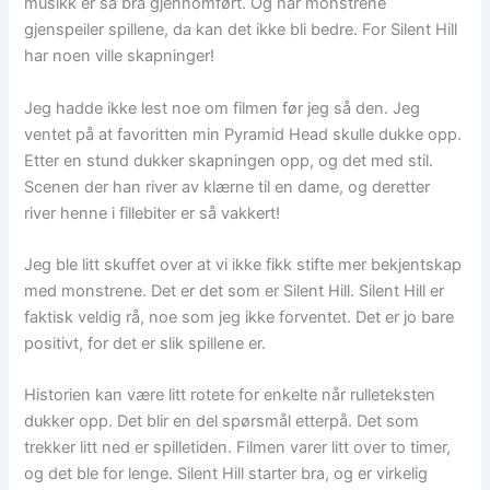
musikk er så bra gjennomført. Og når monstrene
gjenspeiler spillene, da kan det ikke bli bedre. For Silent Hill
har noen ville skapninger!
Jeg hadde ikke lest noe om filmen før jeg så den. Jeg
ventet på at favoritten min Pyramid Head skulle dukke opp.
Etter en stund dukker skapningen opp, og det med stil.
Scenen der han river av klærne til en dame, og deretter
river henne i fillebiter er så vakkert!
Jeg ble litt skuffet over at vi ikke fikk stifte mer bekjentskap
med monstrene. Det er det som er Silent Hill. Silent Hill er
faktisk veldig rå, noe som jeg ikke forventet. Det er jo bare
positivt, for det er slik spillene er.
Historien kan være litt rotete for enkelte når rulleteksten
dukker opp. Det blir en del spørsmål etterpå. Det som
trekker litt ned er spilletiden. Filmen varer litt over to timer,
og det ble for lenge. Silent Hill starter bra, og er virkelig