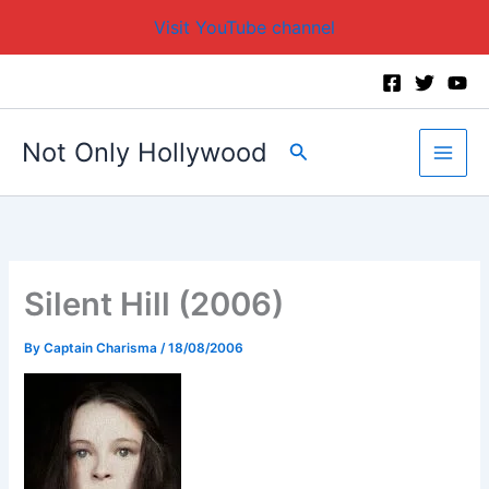
Visit YouTube channel
Skip
to
content
Not Only Hollywood
Search
Silent Hill (2006)
By
Captain Charisma
/
18/08/2006