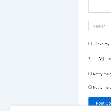
Name*
Save my n
7
−
Notify me 
Notify me 