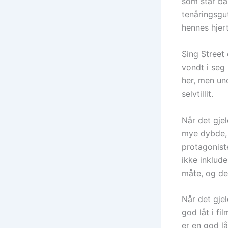
som står bak
tenåringsgut
hennes hjert
Sing Street
vondt i seg
her, men und
selvtillit.
Når det gjel
mye dybde, 
protagoniste
ikke inklud
måte, og de
Når det gjel
god låt i f
er en god lå