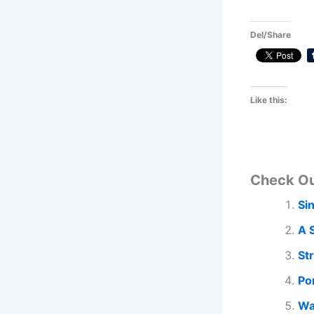
Del/Share
Like this:
Check O
Si
A 
St
Po
Wa