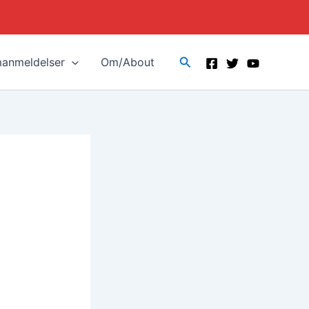
Search
manmeldelser
Om/About