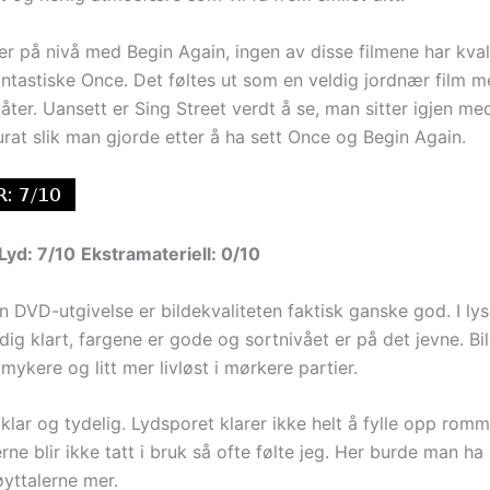
 er på nivå med Begin Again, ingen av disse filmene har kva
fantastiske Once. Det føltes ut som en veldig jordnær film 
låter. Uansett er Sing Street verdt å se, man sitter igjen m
urat slik man gjorde etter å ha sett Once og Begin Again.
Lyd: 7/10
Ekstramateriell: 0/10
n DVD-utgivelse er bildekvaliteten faktisk ganske god. I lys
ldig klart, fargene er gode og sortnivået er på det jevne. Bil
 mykere og litt mer livløst i mørkere partier.
klar og tydelig. Lydsporet klarer ikke helt å fylle opp romm
rne blir ikke tatt i bruk så ofte følte jeg. Her burde man ha 
øyttalerne mer.