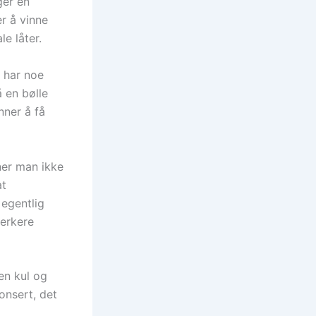
ger en
er å vinne
e låter.
i har noe
 en bølle
nner å få
nner man ikke
at
 egentlig
terkere
en kul og
onsert, det