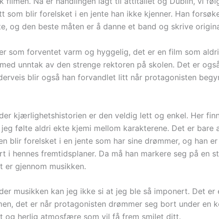
 filmen. Nå er handlingen lagt til åttitallet og Dublin, vi føl
t som blir forelsket i en jente han ikke kjenner. Han forsøk
e, og den beste måten er å danne et band og skrive original
 er som forventet varm og hyggelig, det er en film som aldr
 med unntak av den strenge rektoren på skolen. Det er også
erveis blir også han forvandlet litt når protagonisten begy
der kjærlighetshistorien er den veldig lett og enkel. Her fi
jeg følte aldri ekte kjemi mellom karakterene. Det er bare 
n blir forelsket i en jente som har sine drømmer, og han er
ert i hennes fremtidsplaner. Da må han markere seg på en s
t er gjennom musikken.
der musikken kan jeg ikke si at jeg ble så imponert. Det er 
ilmen, det er når protagonisten drømmer seg bort under en k
t og herlig atmosfære som vil få frem smilet ditt.