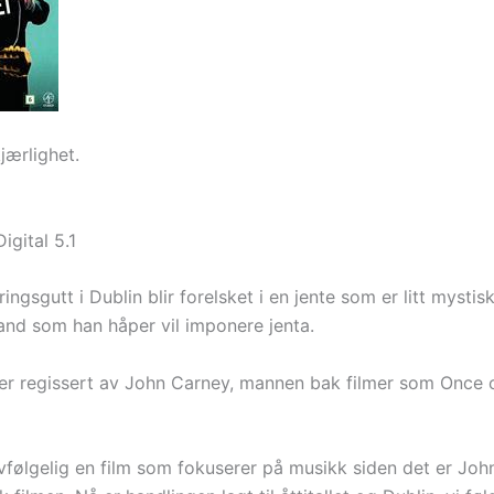
jærlighet.
igital 5.1
ingsgutt i Dublin blir forelsket i en jente som er litt mystis
and som han håper vil imponere jenta.
 er regissert av John Carney, mannen bak filmer som Once 
lvfølgelig en film som fokuserer på musikk siden det er Jo