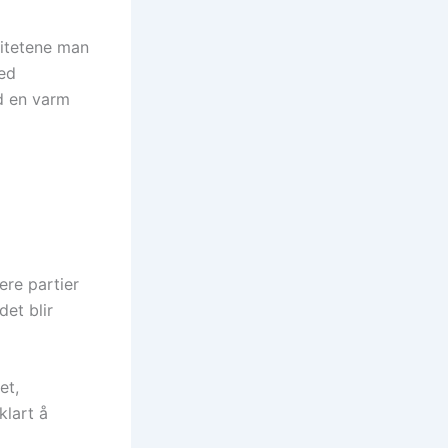
litetene man
med
ed en varm
ere partier
det blir
et,
klart å