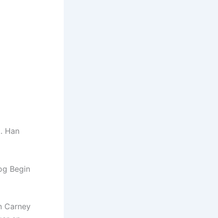
k. Han
og Begin
hn Carney