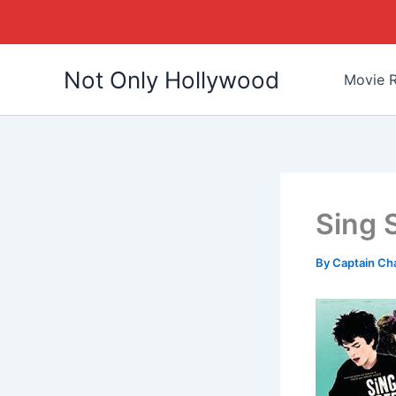
Skip
Not Only Hollywood
to
Movie R
content
Sing 
By
Captain Ch