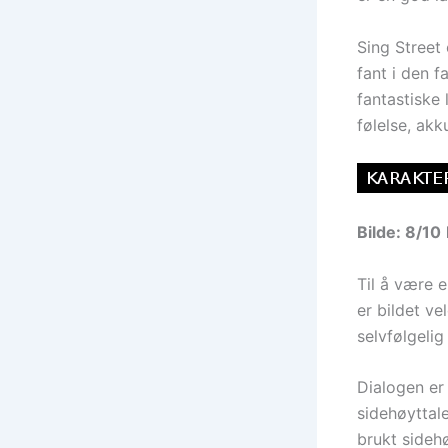
Sing Street
fant i den 
fantastiske 
følelse, akk
Bilde: 8/10
Til å være e
er bildet ve
selvfølgelig
Dialogen er 
sidehøyttale
brukt sideh