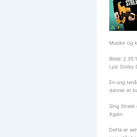
Musikk og k
Bilde: 2.35:1
Lyd: Dolby D
En ung tenår
danner et b
Sing Street
Again.
Dette er se