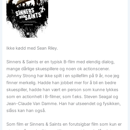
Ikke kødd med Sean Riley.
Sinners & Saints er en typisk B-film med elendig dialog,
mange dårlige skuespillere og noen ok actionscener.
Johnny Strong har ikke spilt i en spillefilm på 9 år, noe jeg
finner merkelig. Hadde han jobbet mer for å bli en bedre
skuespiller, hadde han vært en person som kunne lykkes
som en actionhelt i B-filmer, som f.eks. Steven Seagal og
Jean-Claude Van Damme. Han har utseendet og fysikken,
slåss kan han også.
Som film er Sinners & Saints en forutsigbar film som kun er