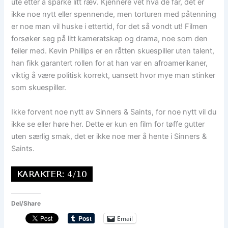
ute etter å sparke litt ræv. Kjennere vet hva de får, det er
ikke noe nytt eller spennende, men torturen med påtenning
er noe man vil huske i ettertid, for det så vondt ut! Filmen
forsøker seg på litt kameratskap og drama, noe som den
feiler med. Kevin Phillips er en råtten skuespiller uten talent,
han fikk garantert rollen for at han var en afroamerikaner,
viktig å være politisk korrekt, uansett hvor mye man stinker
som skuespiller.
Ikke forvent noe nytt av Sinners & Saints, for noe nytt vil du
ikke se eller høre her. Dette er kun en film for tøffe gutter
uten særlig smak, det er ikke noe mer å hente i Sinners &
Saints.
Del/Share
Email