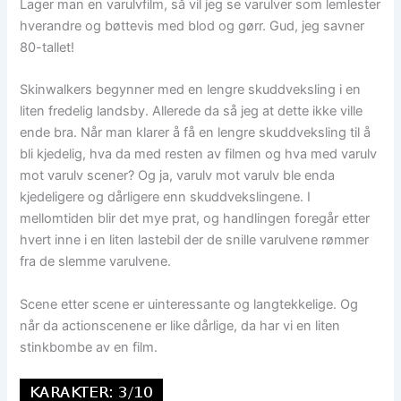
Lager man en varulvfilm, så vil jeg se varulver som lemlester
hverandre og bøttevis med blod og gørr. Gud, jeg savner
80-tallet!
Skinwalkers begynner med en lengre skuddveksling i en
liten fredelig landsby. Allerede da så jeg at dette ikke ville
ende bra. Når man klarer å få en lengre skuddveksling til å
bli kjedelig, hva da med resten av filmen og hva med varulv
mot varulv scener? Og ja, varulv mot varulv ble enda
kjedeligere og dårligere enn skuddvekslingene. I
mellomtiden blir det mye prat, og handlingen foregår etter
hvert inne i en liten lastebil der de snille varulvene rømmer
fra de slemme varulvene.
Scene etter scene er uinteressante og langtekkelige. Og
når da actionscenene er like dårlige, da har vi en liten
stinkbombe av en film.