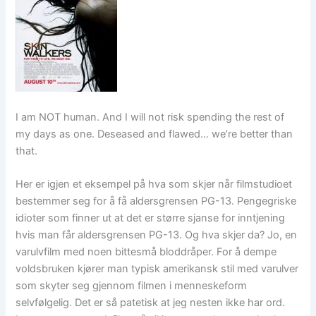
I am NOT human. And I will not risk spending the rest of
my days as one. Deseased and flawed… we’re better than
that.
Her er igjen et eksempel på hva som skjer når filmstudioet
bestemmer seg for å få aldersgrensen PG-13. Pengegriske
idioter som finner ut at det er større sjanse for inntjening
hvis man får aldersgrensen PG-13. Og hva skjer da? Jo, en
varulvfilm med noen bittesmå bloddråper. For å dempe
voldsbruken kjører man typisk amerikansk stil med varulver
som skyter seg gjennom filmen i menneskeform
selvfølgelig. Det er så patetisk at jeg nesten ikke har ord.