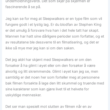
underholdningsverdi. Det som skjer på skjermen er
fascinerende å se på.
Jeg kan se for meg at Sleepwalkers er en type film som vil
fungere godt i et lystig lag. Er du blodfan av Stephen King
er det umulig å forsvare hva han i det hele tatt har skapt.
Mannen har hatt sine dårligere perioder som forfatter, og et
av resultatene ble dessverre til en filmatisering, og det er
ikke så mye mer jeg kan si om den saken.
Det jeg aldri har skjønt med Sleepwalkers er om den
forsøker å ha glimt i øyet eller om den forsøker å være
alvorlig og litt skremmende. Glimt i øyet kan jeg se, men
samtidig er det noen her som forteller meg at personene
bak filmen forsøkte å lage den litt skummel og truende med
sine karakterer som kan gjøre livet til et helvete for
uskyldige mennesker.
Det ser man spesielt mot slutten av filmen når en av