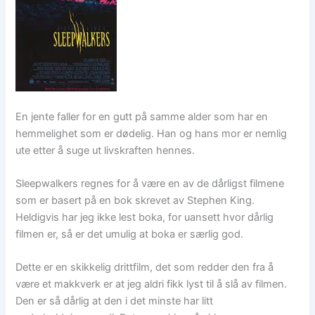
En jente faller for en gutt på samme alder som har en
hemmelighet som er dødelig. Han og hans mor er nemlig
ute etter å suge ut livskraften hennes.
Sleepwalkers regnes for å være en av de dårligst filmene
som er basert på en bok skrevet av Stephen King.
Heldigvis har jeg ikke lest boka, for uansett hvor dårlig
filmen er, så er det umulig at boka er særlig god.
Dette er en skikkelig drittfilm, det som redder den fra å
være et makkverk er at jeg aldri fikk lyst til å slå av filmen.
Den er så dårlig at den i det minste har litt