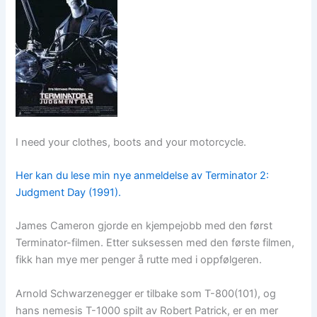
I need your clothes, boots and your motorcycle.
Her kan du lese min nye anmeldelse av Terminator 2:
Judgment Day (1991).
James Cameron gjorde en kjempejobb med den først
Terminator-filmen. Etter suksessen med den første filmen,
fikk han mye mer penger å rutte med i oppfølgeren.
Arnold Schwarzenegger er tilbake som T-800(101), og
hans nemesis T-1000 spilt av Robert Patrick, er en mer