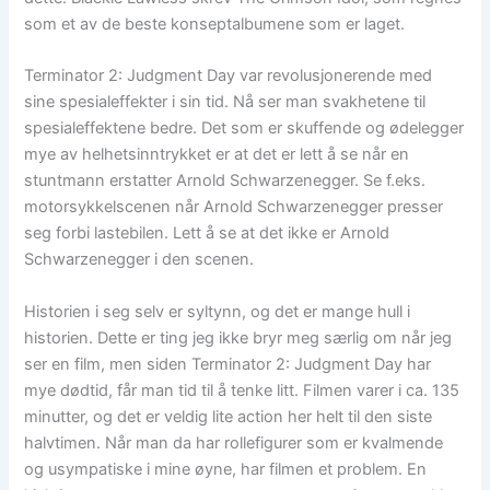
som et av de beste konseptalbumene som er laget.
Terminator 2: Judgment Day var revolusjonerende med
sine spesialeffekter i sin tid. Nå ser man svakhetene til
spesialeffektene bedre. Det som er skuffende og ødelegger
mye av helhetsinntrykket er at det er lett å se når en
stuntmann erstatter Arnold Schwarzenegger. Se f.eks.
motorsykkelscenen når Arnold Schwarzenegger presser
seg forbi lastebilen. Lett å se at det ikke er Arnold
Schwarzenegger i den scenen.
Historien i seg selv er syltynn, og det er mange hull i
historien. Dette er ting jeg ikke bryr meg særlig om når jeg
ser en film, men siden Terminator 2: Judgment Day har
mye dødtid, får man tid til å tenke litt. Filmen varer i ca. 135
minutter, og det er veldig lite action her helt til den siste
halvtimen. Når man da har rollefigurer som er kvalmende
og usympatiske i mine øyne, har filmen et problem. En