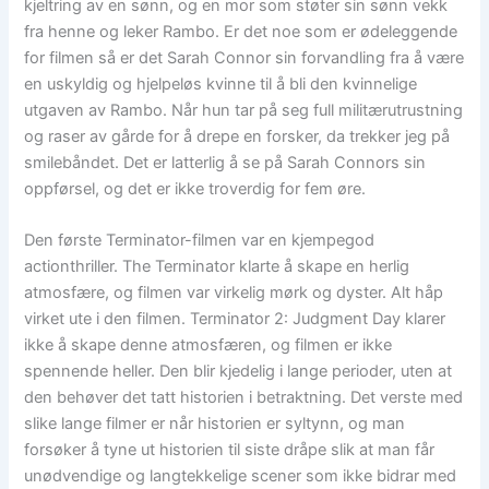
kjeltring av en sønn, og en mor som støter sin sønn vekk
fra henne og leker Rambo. Er det noe som er ødeleggende
for filmen så er det Sarah Connor sin forvandling fra å være
en uskyldig og hjelpeløs kvinne til å bli den kvinnelige
utgaven av Rambo. Når hun tar på seg full militærutrustning
og raser av gårde for å drepe en forsker, da trekker jeg på
smilebåndet. Det er latterlig å se på Sarah Connors sin
oppførsel, og det er ikke troverdig for fem øre.
Den første Terminator-filmen var en kjempegod
actionthriller. The Terminator klarte å skape en herlig
atmosfære, og filmen var virkelig mørk og dyster. Alt håp
virket ute i den filmen. Terminator 2: Judgment Day klarer
ikke å skape denne atmosfæren, og filmen er ikke
spennende heller. Den blir kjedelig i lange perioder, uten at
den behøver det tatt historien i betraktning. Det verste med
slike lange filmer er når historien er syltynn, og man
forsøker å tyne ut historien til siste dråpe slik at man får
unødvendige og langtekkelige scener som ikke bidrar med