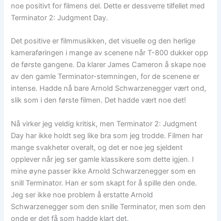
noe positivt for filmens del. Dette er dessverre tilfellet med
Terminator 2: Judgment Day.
Det positive er filmmusikken, det visuelle og den herlige
kameraføringen i mange av scenene når T-800 dukker opp
de første gangene. Da klarer James Cameron å skape noe
av den gamle Terminator-stemningen, for de scenene er
intense. Hadde nå bare Arnold Schwarzenegger vært ond,
slik som i den første filmen. Det hadde vært noe det!
Nå virker jeg veldig kritisk, men Terminator 2: Judgment
Day har ikke holdt seg like bra som jeg trodde. Filmen har
mange svakheter overalt, og det er noe jeg sjeldent
opplever når jeg ser gamle klassikere som dette igjen. I
mine øyne passer ikke Arnold Schwarzenegger som en
snill Terminator. Han er som skapt for å spille den onde.
Jeg ser ikke noe problem å erstatte Arnold
Schwarzenegger som den snille Terminator, men som den
onde er det få som hadde klart det.