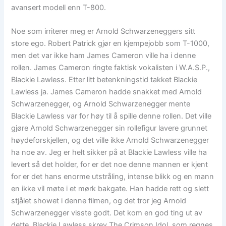
avansert modell enn T-800.
Noe som irriterer meg er Arnold Schwarzeneggers sitt
store ego. Robert Patrick gjør en kjempejobb som T-1000,
men det var ikke ham James Cameron ville ha i denne
rollen. James Cameron ringte faktisk vokalisten i W.A.S.P.,
Blackie Lawless. Etter litt betenkningstid takket Blackie
Lawless ja. James Cameron hadde snakket med Arnold
Schwarzenegger, og Arnold Schwarzenegger mente
Blackie Lawless var for høy til å spille denne rollen. Det ville
gjøre Arnold Schwarzenegger sin rollefigur lavere grunnet
høydeforskjellen, og det ville ikke Arnold Schwarzenegger
ha noe av. Jeg er helt sikker på at Blackie Lawless ville ha
levert så det holder, for er det noe denne mannen er kjent
for er det hans enorme utstråling, intense blikk og en mann
en ikke vil møte i et mørk bakgate. Han hadde rett og slett
stjålet showet i denne filmen, og det tror jeg Arnold
Schwarzenegger visste godt. Det kom en god ting ut av
dette. Blackie Lawless skrev The Crimson Idol, som regnes