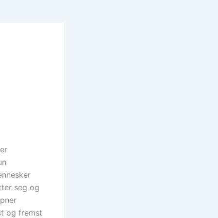
er
un
mennesker
tter seg og
åpner
st og fremst