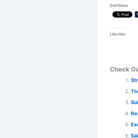
Del/Share
Like this:
Check O
St
Th
Su
Re
Ex
Sa