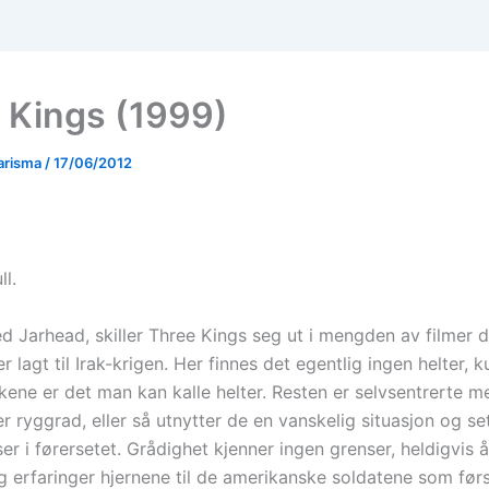
 Kings (1999)
arisma
/
17/06/2012
ll.
Jarhead, skiller Three Kings seg ut i mengden av filmer d
r lagt til Irak-krigen. Her finnes det egentlig ingen helter, k
kene er det man kan kalle helter. Resten er selvsentrerte 
r ryggrad, eller så utnytter de en vanskelig situasjon og se
ser i førersetet. Grådighet kjenner ingen grenser, heldigvis 
g erfaringer hjernene til de amerikanske soldatene som før