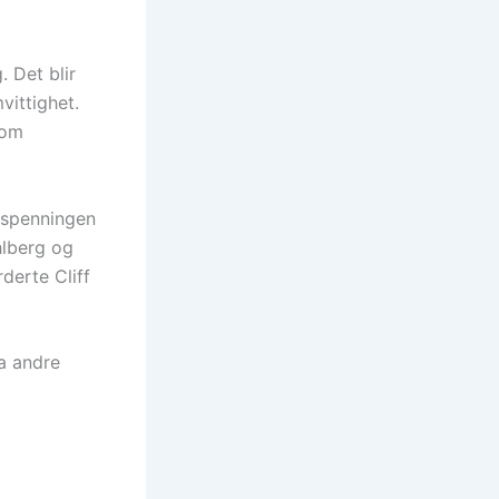
. Det blir
vittighet.
som
 spenningen
hlberg og
derte Cliff
ra andre