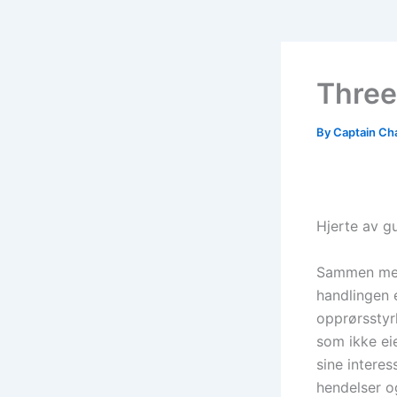
Three
By
Captain Ch
Hjerte av gu
Sammen med 
handlingen e
opprørsstyr
som ikke eie
sine interes
hendelser o