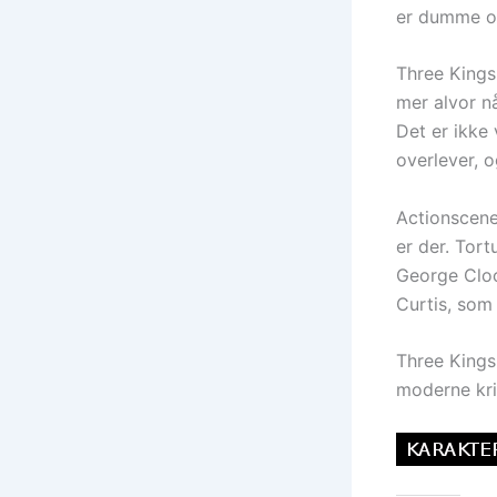
er dumme o
Three Kings 
mer alvor n
Det er ikke
overlever, 
Actionscene
er der. Tor
George Cloo
Curtis, som 
Three Kings
moderne kri