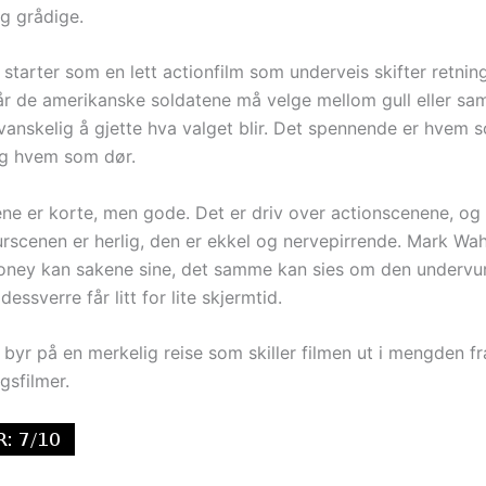
g grådige.
starter som en lett actionfilm som underveis skifter retning
år de amerikanske soldatene må velge mellom gull eller sam
 vanskelig å gjette hva valget blir. Det spennende er hvem 
og hvem som dør.
ne er korte, men gode. Det er driv over actionscenene, og
turscenen er herlig, den er ekkel og nervepirrende. Mark Wa
ney kan sakene sine, det samme kan sies om den undervur
dessverre får litt for lite skjermtid.
 byr på en merkelig reise som skiller filmen ut i mengden f
gsfilmer.