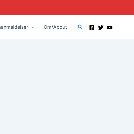
Search
manmeldelser
Om/About