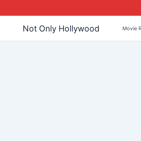
Skip
Not Only Hollywood
to
Movie R
content