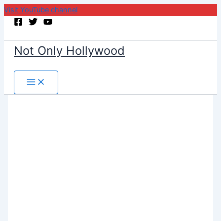
Visit YouTube channel
Skip
to
content
Not Only Hollywood
Search