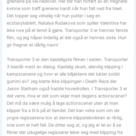
greinene på vei nedover. Her blir han forført av en fregnete
kvinne som traff grenene hardt når hun falt ned fra treet.
Det topper seg virkelig når hun putter i seg en
ecstasytablett. Natalya Rudakova som spiller Valentina har
ikke noe på et lerret å gjøre. Transporter 3 er hennes første
film, og jeg håper inderlig at det også er hennes siste. Hun
gir fregner et dårlig navn!
Transporter 3 er den kjedeligste filmen i serien. Transporter
3 består mest av dialog. Kjedelig skurk, elendig klipping i
kampscenene og hvor er alle biljaktene det lukter svidd
gummi av? Jeg klarte ikke klippingen i Death Race der
Jason Statham også hadde hovedrollen. I Transporter 3 er
det verre. Hva er det som skjer med dagens actionscener?
Det må da være mulig å lage actionscener uten at man
klipper fra a til b på et tiendel. Det kan virke som om de
yngre regissørene tror at denne klippeteknikken er riktig,
noe som er helt feil. De driter seg ut, og jeg er lei av å se
filmer der udugelige regissører leker seg med klipping fra