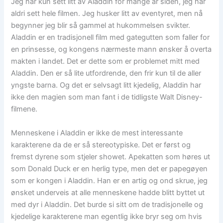
Jeg har kun sett litt av Aladdin for mange år siden, jeg har
aldri sett hele filmen. Jeg husker litt av eventyret, men nå
begynner jeg blir så gammel at hukommelsen svikter.
Aladdin er en tradisjonell film med gategutten som faller for
en prinsesse, og kongens nærmeste mann ønsker å overta
makten i landet. Det er dette som er problemet mitt med
Aladdin. Den er så lite utfordrende, den frir kun til de aller
yngste barna. Og det er selvsagt litt kjedelig, Aladdin har
ikke den magien som man fant i de tidligste Walt Disney-
filmene.
Menneskene i Aladdin er ikke de mest interessante
karakterene da de er så stereotypiske. Det er først og
fremst dyrene som stjeler showet. Apekatten som høres ut
som Donald Duck er en herlig type, men det er papegøyen
som er kongen i Aladdin. Han er en artig og ond skrue, jeg
ønsket underveis at alle menneskene hadde blitt byttet ut
med dyr i Aladdin. Det burde si sitt om de tradisjonelle og
kjedelige karakterene man egentlig ikke bryr seg om hvis