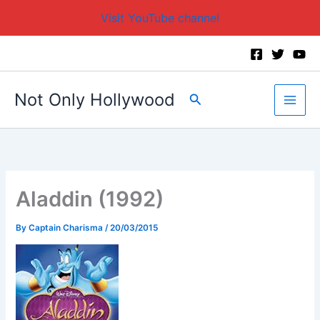
Visit YouTube channel
Skip
to
content
Not Only Hollywood
Search
Aladdin (1992)
By
Captain Charisma
/
20/03/2015