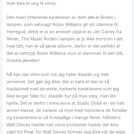
man ikke er ung til sinns.
Den mest irriterende karakteren av dem alle er ånden i
lampen, som selvsagt Robin Williams gir sin stemme til.
Herregud, dette er jo en animert utgave av Jim Carrey fra
filmen, The Mask! Ånden i lampen er jo ikke morsom i det
hele tatt, han er så jævla slitsom, derfor er det perfekt at
det er nettopp Robin Williams som er stemmen til den blå,
masete jævelen!
Nå kan det virke som om jeg hater Aladdin og hele
universet. Det gjør jeg ikke, det er bare at den er så
tradisjonell med de enkle, karikerte karakterene som jeg
ikke lenger faller for. Aladdin byr på mye støy, men lite
hjerte. Det er derfor i mine øyne at Studio Ghibli er i en helt
annen klasse, de varierer så mye med historiene de forteller
og karakterene er så forskjellige i mange filmer. Nåtidens
Walt Disney hadde hatt store problemer hadde det ikke
vært for Pixar, for Walt Disney fornyer seg ikke når de lager